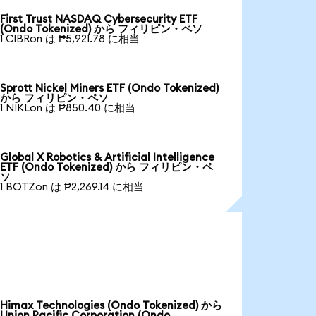
First Trust NASDAQ Cybersecurity ETF
(Ondo Tokenized) から フィリピン・ペソ
1 CIBRon は ₱5,921.78 に相当
Sprott Nickel Miners ETF (Ondo Tokenized)
から フィリピン・ペソ
1 NIKLon は ₱850.40 に相当
Global X Robotics & Artificial Intelligence
ETF (Ondo Tokenized) から フィリピン・ペ
ソ
1 BOTZon は ₱2,269.14 に相当
Himax Technologies (Ondo Tokenized) から
Union Pacific Corporation (Ondo