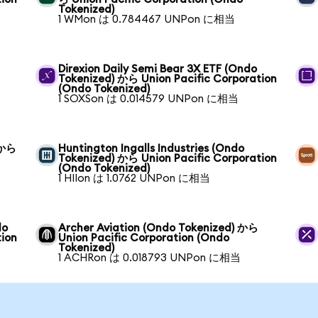
Tokenized)
1 WMon は 0.784467 UNPon に相当
Direxion Daily Semi Bear 3X ETF (Ondo
Tokenized) から Union Pacific Corporation
(Ondo Tokenized)
1 SOXSon は 0.014579 UNPon に相当
 から
Huntington Ingalls Industries (Ondo
Tokenized) から Union Pacific Corporation
(Ondo Tokenized)
1 HIIon は 1.0762 UNPon に相当
do
Archer Aviation (Ondo Tokenized) から
tion
Union Pacific Corporation (Ondo
Tokenized)
1 ACHRon は 0.018793 UNPon に相当