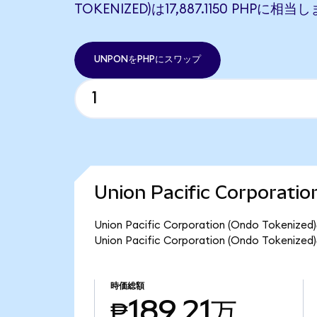
TOKENIZED)は17,887.1150 PHPに相当
UNPONをPHPにスワップ
Union Pacific Corporat
Union Pacific Corporation (Ondo T
Union Pacific Corporation (Ondo Tok
時価総額
₱189.21万