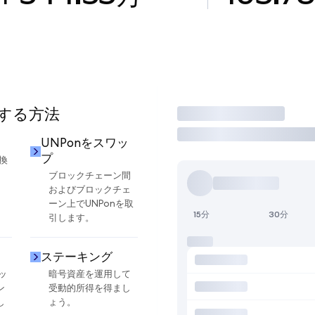
用する方法
取引
UNPonをスワッ
プ
換
ブロックチェーン間
およびブロックチェ
ーン上でUNPonを取
15分
30分
引します。
ステーキング
ッ
暗号資産を運用して
ン
受動的所得を得まし
し
ょう。