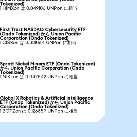
Tokenized)
1 HIMXon は 0.049106 UNPon に相当
First Trust NASDAQ Cybersecurity ETF
(Ondo Tokenized) から Union Pacific
Corporation (Ondo Tokenized)
1 CIBRon は 0.331064 UNPon に相当
Sprott Nickel Miners ETF (Ondo Tokenized)
から Union Pacific Corporation (Ondo
Tokenized)
1 NIKLon は 0.047542 UNPon に相当
Global X Robotics & Artificial Intelligence
ETF (Ondo Tokenized) から Union Pacific
Corporation (Ondo Tokenized)
1 BOTZon は 0.126859 UNPon に相当