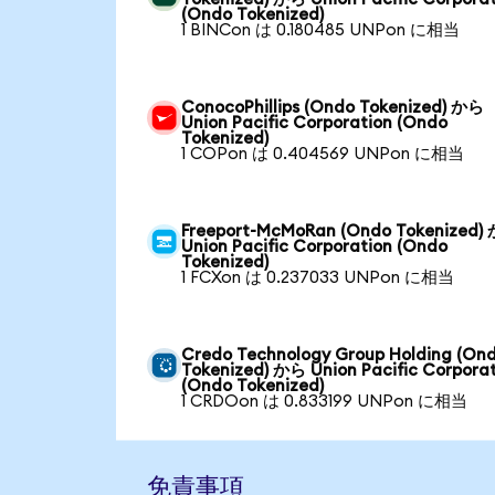
(Ondo Tokenized)
1 BINCon は 0.180485 UNPon に相当
ConocoPhillips (Ondo Tokenized) から
Union Pacific Corporation (Ondo
Tokenized)
1 COPon は 0.404569 UNPon に相当
Freeport-McMoRan (Ondo Tokenized)
Union Pacific Corporation (Ondo
Tokenized)
1 FCXon は 0.237033 UNPon に相当
Credo Technology Group Holding (On
Tokenized) から Union Pacific Corpora
(Ondo Tokenized)
1 CRDOon は 0.833199 UNPon に相当
免責事項