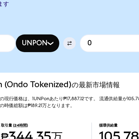
します
UNPON
ion (Ondo Tokenized)の最新市場情報
okenized)の現行価格は、1UNPonあたり₱17,887.12です。 流通供給量が10
enized)の時価総額は₱189.21万となります。
取引量
(24時間)
循環供給量
₱344.35万
105.7