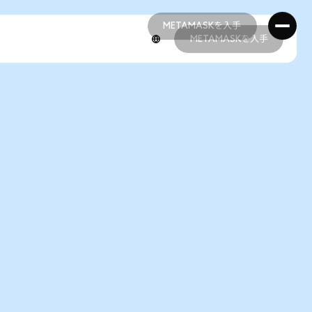
METAMASKを入手
METAMASKを入手
METAMASKを入手
METAMASKを入手