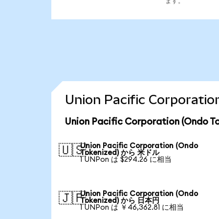
ます。
Union Pacific Corpor
Union Pacific Corporation (O
Union Pacific Corporation (Ondo
🇺🇸
Tokenized) から 米ドル
1 UNPon は $294.26 に相当
Union Pacific Corporation (Ondo
🇯🇵
Tokenized) から 日本円
1 UNPon は ￥46,362.81 に相当