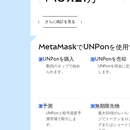
さらに統計を見る
さらに統計を見る
MetaMaskでUNPonを使
UNPonを購入
UNPonを売却
数回のタップで始め
UNPonを現金に交
られます。
します。
予測
無期限先物
UNPonと暗号資産予
最大50倍のレバレ
測市場で取引しま
ジでトークンをロ
す。
グまたはショート