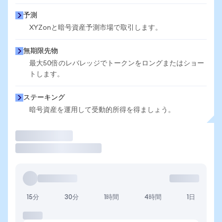
予測
XYZonと暗号資産予測市場で取引します。
無期限先物
最大50倍のレバレッジでトークンをロングまたはショー
トします。
ステーキング
暗号資産を運用して受動的所得を得ましょう。
取引
15分
30分
1時間
4時間
1日