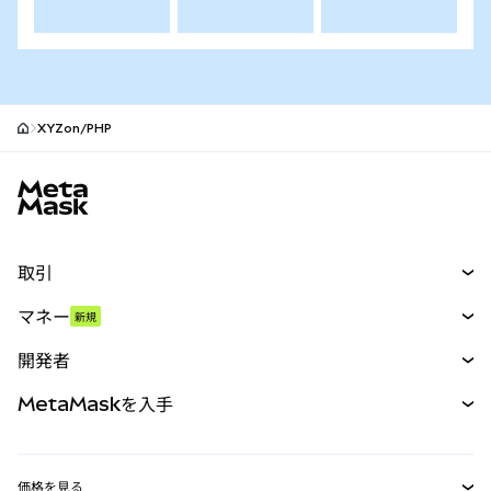
XYZon/PHP
MetaMaskサイトフッター
取引
スワップ
マネー
新規
予測
新規
購入
開発者
パーペチュアル
新規
カード
ドキュメントを表示
MetaMaskを入手
RWA
mUSD
新規
ダッシュボード
トランザクションシールド
収益化
Smart Accounts Kit
Agent Wallet
新規
価格を見る