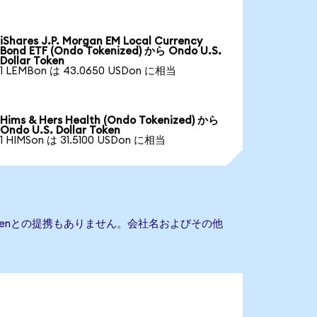
iShares J.P. Morgan EM Local Currency
Bond ETF (Ondo Tokenized) から Ondo U.S.
Dollar Token
1 LEMBon は 43.0650 USDon に相当
Hims & Hers Health (Ondo Tokenized) から
Ondo U.S. Dollar Token
1 HIMSon は 31.5100 USDon に相当
ar Tokenとの提携もありません。会社名およびその他