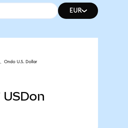
EUR
do U.S. Dollar
万
USDon