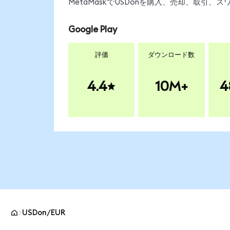
MetaMaskでUSDonを購入、売却、取引
Google Play
評価
ダウンロード数
4.4
10M+
4
USDon/EUR