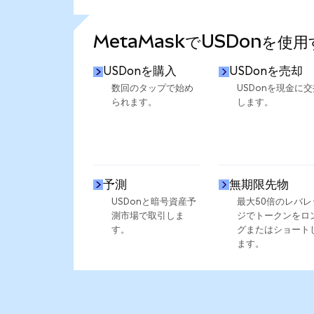
さらに統計を見る
MetaMaskでUSDonを使
USDonを購入
USDonを売却
数回のタップで始め
USDonを現金に交
られます。
します。
予測
無期限先物
USDonと暗号資産予
最大50倍のレバレ
測市場で取引しま
ジでトークンをロ
す。
グまたはショート
ます。