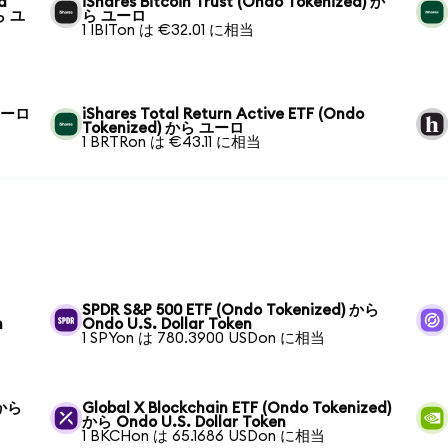
d
iShares Bitcoin Trust (Ondo Tokenized) か
ら ユ
ら ユーロ
1 IBITon は €32.01 に相当
 ユーロ
iShares Total Return Active ETF (Ondo
Tokenized) から ユーロ
1 BRTRon は €43.11 に相当
SPDR S&P 500 ETF (Ondo Tokenized) から
n
Ondo U.S. Dollar Token
1 SPYon は 780.3900 USDon に相当
 から
Global X Blockchain ETF (Ondo Tokenized)
から Ondo U.S. Dollar Token
1 BKCHon は 65.1686 USDon に相当