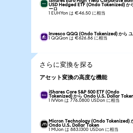
iShares Euro High Yield Corporate Bon
USD Hedged ETF (Ondo Tokenized) か
ーロ
1 EUHYon は €46.50 に相当
Invesco QQQ (Ondo Tokenized) から
1 QQQon は €626.86 に相当
さらに変換を探る
アセット変換の高度な機能
iShares Core S&P 500 ETF (Ondo
Tokenized) から Ondo U.S. Dollar Toke
1 IVVon は 776.0800 USDon に相当
Micron Technology (Ondo Tokenized)
Ondo U.S. Dollar Token
1 MUon は 883.1300 USDon に相当