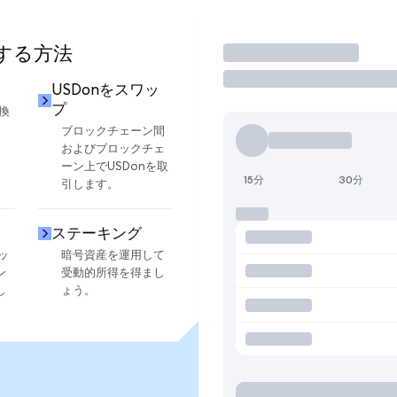
用する方法
取引
USDonをスワッ
プ
換
ブロックチェーン間
およびブロックチェ
ーン上でUSDonを取
15分
30分
引します。
ステーキング
ッ
暗号資産を運用して
ン
受動的所得を得まし
し
ょう。