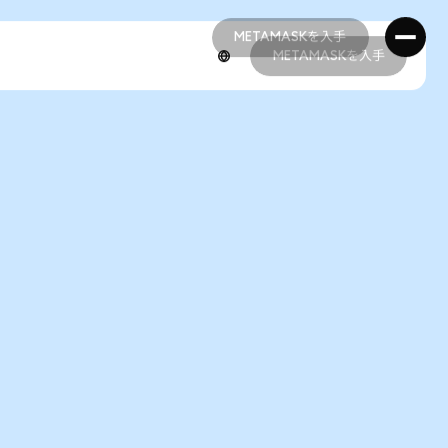
METAMASKを入手
METAMASKを入手
METAMASKを入手
METAMASKを入手