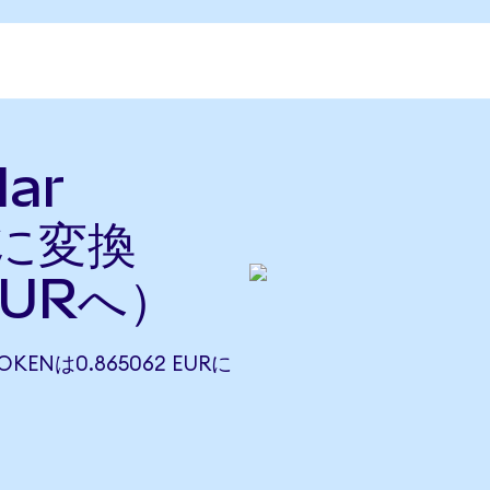
lar
ロに変換
EURへ）
TOKENは0.865062 EURに