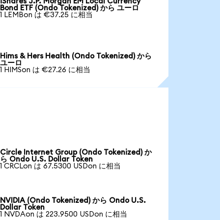
iShares J.P. Morgan EM Local Currency
Bond ETF (Ondo Tokenized) から ユーロ
1 LEMBon は €37.25 に相当
Hims & Hers Health (Ondo Tokenized) から
ユーロ
1 HIMSon は €27.26 に相当
Circle Internet Group (Ondo Tokenized) か
ら Ondo U.S. Dollar Token
1 CRCLon は 67.5300 USDon に相当
NVIDIA (Ondo Tokenized) から Ondo U.S.
Dollar Token
1 NVDAon は 223.9500 USDon に相当