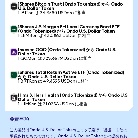
iShares Bitcoin Trust (Ondo Tokenized) から Ondo
U.S. Dollar Token
1 IBITon は 36.3580 USDon に相当
iShares J.P. Morgan EM Local Currency Bond ETF
(Ondo Tokenized) から Ondo U.S. Dollar Token
1 LEMBon は 43.0863 USDon に相当
Invesco QQQ (Ondo Tokenized) から Ondo U.S.
Dollar Token
1 QQQon は 723.6579 USDon に相当
iShares Total Return Active ETF (Ondo Tokenized)
から Ondo U.S. Dollar Token
1 BRTRon は 49.8595 USDon に相当
Hims & Hers Health (Ondo Tokenized) から Ondo U.S.
Dollar Token
1 HIMSon は 31.0353 USDon に相当
免責事項
この製品はOndo U.S. Dollar Tokenによって発行、後援、または
承認されたものではなく、Ondo U.S. Dollar Tokenとの提携もあ