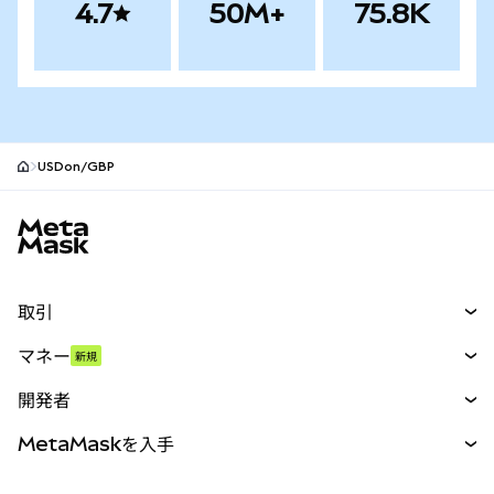
4.7
50M+
75.8K
USDon/GBP
MetaMaskサイトフッター
取引
スワップ
マネー
新規
予測
新規
購入
開発者
パーペチュアル
新規
カード
ドキュメントを表示
MetaMaskを入手
RWA
mUSD
新規
ダッシュボード
トランザクションシールド