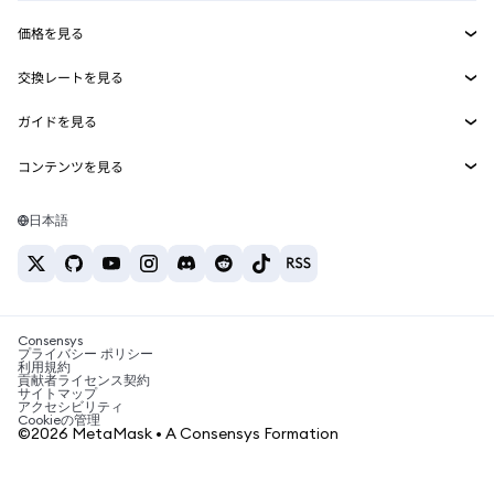
収益化
Smart Accounts Kit
Agent Wallet
新規
価格を見る
埋め込みウォレット
Snaps
ビットコインの価格
交換レートを見る
MetaMask Connect
イーサリアムの価格
報酬
新規
BTC→USD
Solanaの価格
ガイドを見る
Snaps
セキュリティ
ETH→USD
BTCの購入
Shiba Inuの価格
USDT→INR
コンテンツを見る
Web3サービス
サポート
ETHの購入
Pepeの価格
ビットコインウォレット
BTC→USDT
SOLの購入
キャリア
Tetherの価格
Solanaウォレット
日本語
BTC→INR
PEPEの購入
お問い合わせ
USDCの価格
おすすめの暗号資産カード
ETH→USDT
USDTの購入
Chanlinkの価格
おすすめのモバイル暗号資産ウォレット
USDT→PHP
USDCの購入
Polymarketとは？
BTC→EUR
SHIBの購入
Consensys
税制関連ニュース
プライバシー ポリシー
利用規約
BNBの購入
貢献者ライセンス契約
暗号資産の購入方法は？
サイトマップ
アクセシビリティ
ビットコインを売るには？
Cookieの管理
©2026 MetaMask • A Consensys Formation