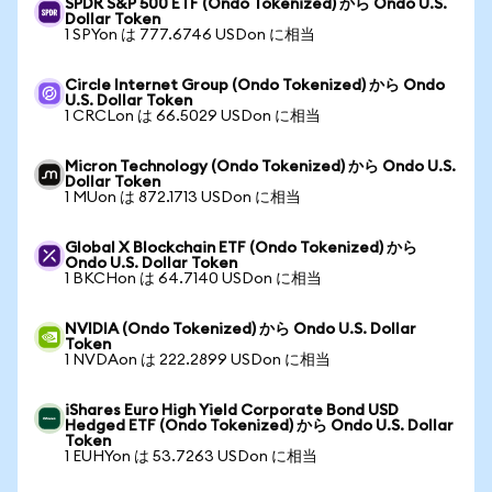
SPDR S&P 500 ETF (Ondo Tokenized) から Ondo U.S.
Dollar Token
1 SPYon は 777.6746 USDon に相当
Circle Internet Group (Ondo Tokenized) から Ondo
U.S. Dollar Token
1 CRCLon は 66.5029 USDon に相当
Micron Technology (Ondo Tokenized) から Ondo U.S.
Dollar Token
1 MUon は 872.1713 USDon に相当
Global X Blockchain ETF (Ondo Tokenized) から
Ondo U.S. Dollar Token
1 BKCHon は 64.7140 USDon に相当
NVIDIA (Ondo Tokenized) から Ondo U.S. Dollar
Token
1 NVDAon は 222.2899 USDon に相当
iShares Euro High Yield Corporate Bond USD
Hedged ETF (Ondo Tokenized) から Ondo U.S. Dollar
Token
1 EUHYon は 53.7263 USDon に相当