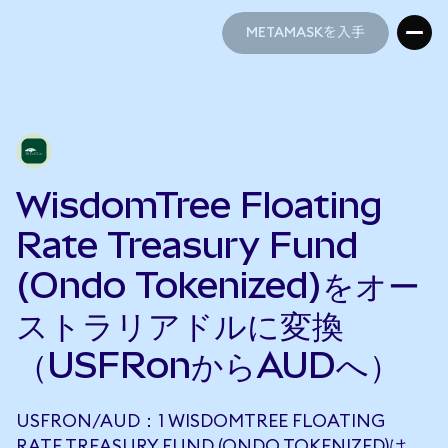
METAMASKを入手
METAMASKを入手
WisdomTree Floating
Rate Treasury Fund
(Ondo Tokenized)をオー
ストラリアドルに変換
（USFRonからAUDへ）
USFRON/AUD：1 WISDOMTREE FLOATING
RATE TREASURY FUND (ONDO TOKENIZED)は