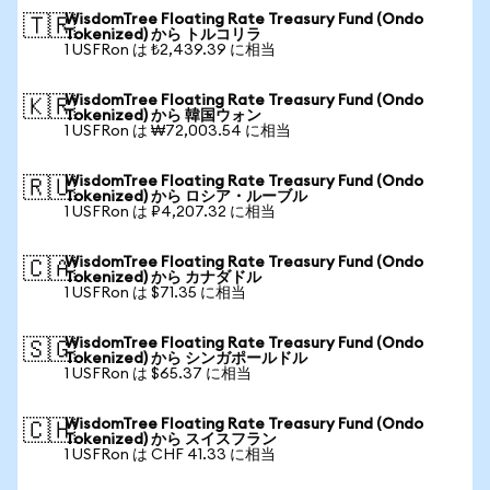
WisdomTree Floating Rate Treasury Fund (Ondo
🇹🇷
Tokenized) から トルコリラ
1 USFRon は ₺2,439.39 に相当
WisdomTree Floating Rate Treasury Fund (Ondo
🇰🇷
Tokenized) から 韓国ウォン
1 USFRon は ₩72,003.54 に相当
WisdomTree Floating Rate Treasury Fund (Ondo
🇷🇺
Tokenized) から ロシア・ルーブル
1 USFRon は ₽4,207.32 に相当
WisdomTree Floating Rate Treasury Fund (Ondo
🇨🇦
Tokenized) から カナダドル
1 USFRon は $71.35 に相当
WisdomTree Floating Rate Treasury Fund (Ondo
🇸🇬
Tokenized) から シンガポールドル
1 USFRon は $65.37 に相当
WisdomTree Floating Rate Treasury Fund (Ondo
🇨🇭
Tokenized) から スイスフラン
1 USFRon は CHF 41.33 に相当