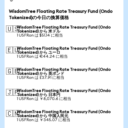
WisdomTree Floating Rate Treasury Fund (Ondo
Tokenized)の今日の換算価格
WisdomTree Floating Rate Treasury Fund (Ondo
🇺🇸
Tokenized) から 米ドル
1 USFRon は $51.14 に相当
WisdomTree Floating Rate Treasury Fund (Ondo
🇪🇺
Tokenized) から ユーロ
1 USFRon は €44.24 に相当
WisdomTree Floating Rate Treasury Fund (Ondo
🇬🇧
Tokenized) から 英ポンド
1 USFRon は £37.91 に相当
WisdomTree Floating Rate Treasury Fund (Ondo
🇯🇵
Tokenized) から 日本円
1 USFRon は ￥8,070.6 に相当
WisdomTree Floating Rate Treasury Fund (Ondo
🇨🇳
Tokenized) から 中国人民元
1 USFRon は ￥345.07 に相当