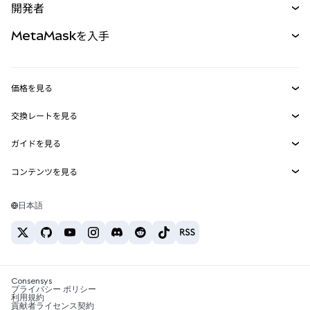
開発者
パーペチュアル
新規
カード
ドキュメントを表示
MetaMaskを入手
RWA
mUSD
新規
ダッシュボード
トランザクションシールド
収益化
Smart Accounts Kit
Agent Wallet
新規
価格を見る
埋め込みウォレット
Snaps
ビットコインの価格
交換レートを見る
MetaMask Connect
イーサリアムの価格
報酬
新規
BTC→USD
Solanaの価格
ガイドを見る
Snaps
セキュリティ
ETH→USD
BTCの購入
Shiba Inuの価格
USDT→INR
コンテンツを見る
Web3サービス
サポート
ETHの購入
Pepeの価格
ビットコインウォレット
BTC→USDT
SOLの購入
キャリア
Tetherの価格
Solanaウォレット
日本語
BTC→INR
PEPEの購入
お問い合わせ
USDCの価格
おすすめの暗号資産カード
ETH→USDT
USDTの購入
Chanlinkの価格
おすすめのモバイル暗号資産ウォレット
USDT→PHP
USDCの購入
Polymarketとは？
BTC→EUR
SHIBの購入
Consensys
税制関連ニュース
プライバシー ポリシー
利用規約
BNBの購入
貢献者ライセンス契約
暗号資産の購入方法は？