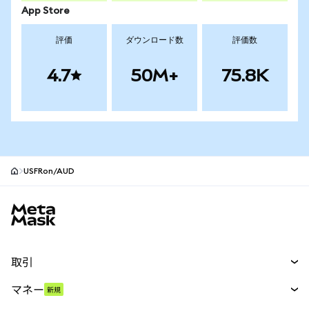
App Store
評価
ダウンロード数
評価数
4.7
50M+
75.8K
USFRon/AUD
MetaMaskサイトフッター
取引
スワップ
マネー
新規
予測
新規
購入