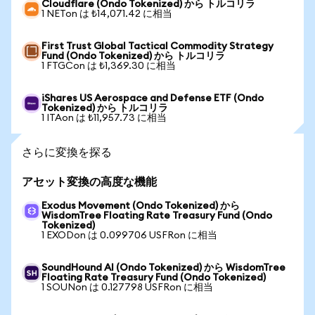
Cloudflare (Ondo Tokenized) から トルコリラ
1 NETon は ₺14,071.42 に相当
First Trust Global Tactical Commodity Strategy
Fund (Ondo Tokenized) から トルコリラ
1 FTGCon は ₺1,369.30 に相当
iShares US Aerospace and Defense ETF (Ondo
Tokenized) から トルコリラ
1 ITAon は ₺11,957.73 に相当
さらに変換を探る
アセット変換の高度な機能
Exodus Movement (Ondo Tokenized) から
WisdomTree Floating Rate Treasury Fund (Ondo
Tokenized)
1 EXODon は 0.099706 USFRon に相当
SoundHound AI (Ondo Tokenized) から WisdomTree
Floating Rate Treasury Fund (Ondo Tokenized)
1 SOUNon は 0.127798 USFRon に相当