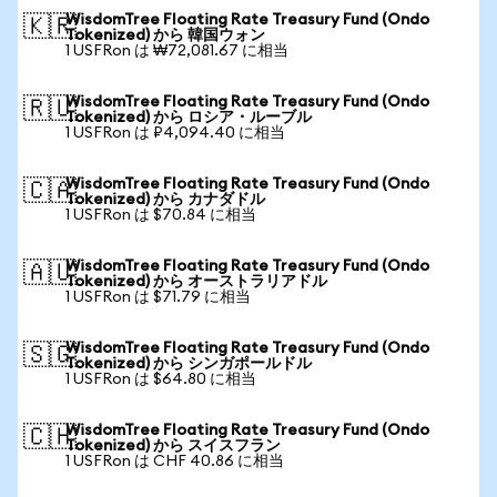
WisdomTree Floating Rate Treasury Fund (Ondo
🇰🇷
Tokenized) から 韓国ウォン
1 USFRon は ₩72,081.67 に相当
WisdomTree Floating Rate Treasury Fund (Ondo
🇷🇺
Tokenized) から ロシア・ルーブル
1 USFRon は ₽4,094.40 に相当
WisdomTree Floating Rate Treasury Fund (Ondo
🇨🇦
Tokenized) から カナダドル
1 USFRon は $70.84 に相当
WisdomTree Floating Rate Treasury Fund (Ondo
🇦🇺
Tokenized) から オーストラリアドル
1 USFRon は $71.79 に相当
WisdomTree Floating Rate Treasury Fund (Ondo
🇸🇬
Tokenized) から シンガポールドル
1 USFRon は $64.80 に相当
WisdomTree Floating Rate Treasury Fund (Ondo
🇨🇭
Tokenized) から スイスフラン
1 USFRon は CHF 40.86 に相当