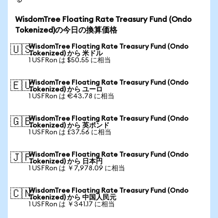
WisdomTree Floating Rate Treasury Fund (Ondo
Tokenized)の今日の換算価格
WisdomTree Floating Rate Treasury Fund (Ondo
🇺🇸
Tokenized) から 米ドル
1 USFRon は $50.55 に相当
WisdomTree Floating Rate Treasury Fund (Ondo
🇪🇺
Tokenized) から ユーロ
1 USFRon は €43.78 に相当
WisdomTree Floating Rate Treasury Fund (Ondo
🇬🇧
Tokenized) から 英ポンド
1 USFRon は £37.56 に相当
WisdomTree Floating Rate Treasury Fund (Ondo
🇯🇵
Tokenized) から 日本円
1 USFRon は ￥7,978.09 に相当
WisdomTree Floating Rate Treasury Fund (Ondo
🇨🇳
Tokenized) から 中国人民元
1 USFRon は ￥341.17 に相当