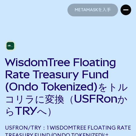
METAMASKを入手
METAMASKを入手
WisdomTree Floating
Rate Treasury Fund
(Ondo Tokenized)をトル
コリラに変換（USFRonか
らTRYへ）
USFRON/TRY：1 WISDOMTREE FLOATING RATE
TREASURY FUND (ONDO TOKENIZED)は