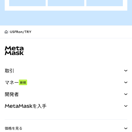
USFRon/TRY
MetaMaskサイトフッター
取引
スワップ
マネー
新規
予測
新規
購入
開発者
パーペチュアル
新規
カード
ドキュメントを表示
MetaMaskを入手
RWA
mUSD
新規
ダッシュボード
トランザクションシールド
収益化
Smart Accounts Kit
Agent Wallet
新規
価格を見る