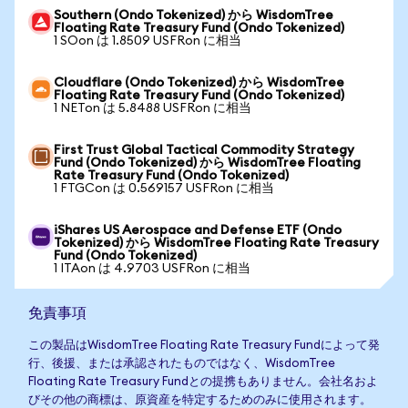
Southern (Ondo Tokenized) から WisdomTree
Floating Rate Treasury Fund (Ondo Tokenized)
1 SOon は 1.8509 USFRon に相当
Cloudflare (Ondo Tokenized) から WisdomTree
Floating Rate Treasury Fund (Ondo Tokenized)
1 NETon は 5.8488 USFRon に相当
First Trust Global Tactical Commodity Strategy
Fund (Ondo Tokenized) から WisdomTree Floating
Rate Treasury Fund (Ondo Tokenized)
1 FTGCon は 0.569157 USFRon に相当
iShares US Aerospace and Defense ETF (Ondo
Tokenized) から WisdomTree Floating Rate Treasury
Fund (Ondo Tokenized)
1 ITAon は 4.9703 USFRon に相当
免責事項
この製品はWisdomTree Floating Rate Treasury Fundによって発
行、後援、または承認されたものではなく、WisdomTree
Floating Rate Treasury Fundとの提携もありません。会社名およ
びその他の商標は、原資産を特定するためのみに使用されます。