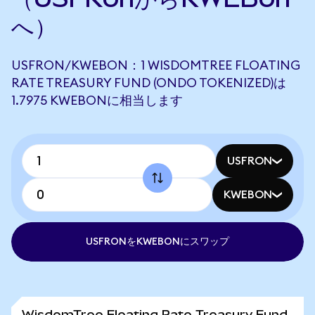
へ）
USFRON/KWEBON：1 WISDOMTREE FLOATING
RATE TREASURY FUND (ONDO TOKENIZED)は
1.7975 KWEBONに相当します
USFRON
KWEBON
USFRONをKWEBONにスワップ
WisdomTree Floating Rate Treasury Fund