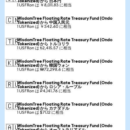
Tokenized) から 日本円
1 USFRon は ￥8,011.83 に相当
WisdomTree Floating Rate Treasury Fund (Ondo
🇨🇳
Tokenized) から 中国人民元
1 USFRon は ￥342.60 に相当
WisdomTree Floating Rate Treasury Fund (Ondo
🇹🇷
Tokenized) から トルコリラ
1 USFRon は ₺2,415.57 に相当
WisdomTree Floating Rate Treasury Fund (Ondo
🇰🇷
Tokenized) から 韓国ウォン
1 USFRon は ₩72,298.6 に相当
WisdomTree Floating Rate Treasury Fund (Ondo
🇷🇺
Tokenized) から ロシア・ルーブル
1 USFRon は ₽4,141.76 に相当
WisdomTree Floating Rate Treasury Fund (Ondo
🇨🇦
Tokenized) から カナダドル
1 USFRon は $71.12 に相当
WisdomTree Floating Rate Treasury Fund (Ondo
🇦🇺