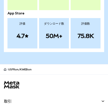
App Store
評価
ダウンロード数
評価数
4.7
50M+
75.8K
USFRon/KWEBon
MetaMaskサイトフッター
取引
スワップ