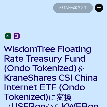
METAMASKを入手
METAMASKを入手
WisdomTree Floating
Rate Treasury Fund
(Ondo Tokenized)を
KraneShares CSI China
Internet ETF (Ondo
Tokenized)に変換
（USFRonからKWEBon