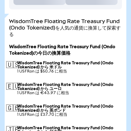
WisdomTree Floating Rate Treasury Fund
(Ondo Tokenized)を人気の通貨に換算して探索す
る
WisdomTree Floating Rate Treasury Fund (Ondo
Tokenized)の今日の換算価格
WisdomTree Floating Rate Treasury Fund (Ondo
🇺🇸
Tokenized) から 米ドル
1 USFRon は $50.76 に相当
WisdomTree Floating Rate Treasury Fund (Ondo
🇪🇺
Tokenized) から ユーロ
1 USFRon は €43.97 に相当
WisdomTree Floating Rate Treasury Fund (Ondo
🇬🇧
Tokenized) から 英ポンド
1 USFRon は £37.70 に相当
WisdomTree Floating Rate Treasury Fund (Ondo
🇯🇵