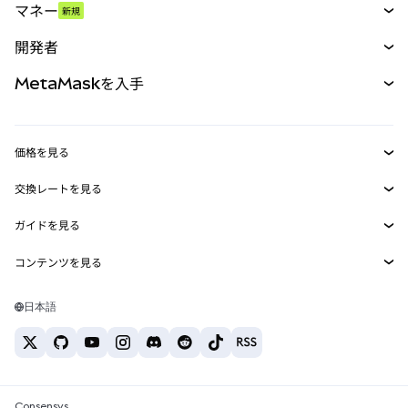
マネー
新規
予測
新規
購入
開発者
パーペチュアル
新規
カード
ドキュメントを表示
MetaMaskを入手
RWA
mUSD
新規
ダッシュボード
トランザクションシールド
収益化
Smart Accounts Kit
Agent Wallet
新規
価格を見る
埋め込みウォレット
Snaps
ビットコインの価格
交換レートを見る
MetaMask Connect
イーサリアムの価格
報酬
新規
BTC→USD
Solanaの価格
ガイドを見る
Snaps
セキュリティ
ETH→USD
BTCの購入
Shiba Inuの価格
USDT→INR
コンテンツを見る
Web3サービス
サポート
ETHの購入
Pepeの価格
ビットコインウォレット
BTC→USDT
SOLの購入
キャリア
Tetherの価格
Solanaウォレット
日本語
BTC→INR
PEPEの購入
お問い合わせ
USDCの価格
おすすめの暗号資産カード
ETH→USDT
USDTの購入
Chanlinkの価格
おすすめのモバイル暗号資産ウォレット
USDT→PHP
USDCの購入
Polymarketとは？
BTC→EUR
SHIBの購入
Consensys