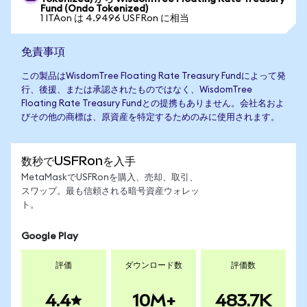
Fund (Ondo Tokenized)
1 ITAon は 4.9496 USFRon に相当
免責事項
この製品はWisdomTree Floating Rate Treasury Fundによって発
行、後援、または承認されたものではなく、WisdomTree
Floating Rate Treasury Fundとの提携もありません。会社名およ
びその他の商標は、原資産を特定するためのみに使用されます。
数秒でUSFRonを入手
MetaMaskでUSFRonを購入、売却、取引、
スワップ。最も信頼される暗号資産ウォレッ
ト。
Google Play
評価
ダウンロード数
評価数
4.4
10M+
483.7K