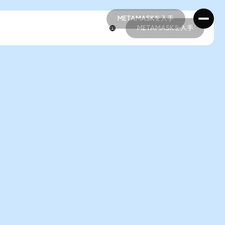
METAMASKを入手
METAMASKを入手
METAMASKを入手
METAMASKを入手