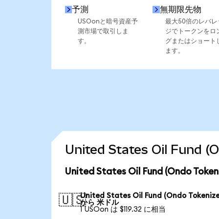
予測
無期限先物
USOonと暗号資産予
最大50倍のレバレ
測市場で取引しま
ジでトークンをロ
す。
グまたはショート
ます。
United States Oil Fu
United States Oil Fund (Ondo 
United States Oil Fund (Ondo Tokeniz
🇺🇸
から 米ドル
1 USOon は $119.32 に相当