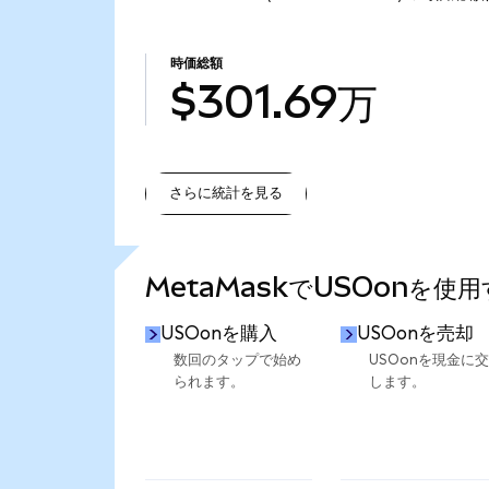
時価総額
$301.69万
さらに統計を見る
さらに統計を見る
MetaMaskでUSOonを使
USOonを購入
USOonを売却
数回のタップで始め
USOonを現金に
られます。
します。