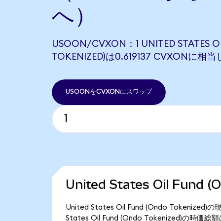
へ）
USOON/CVXON：1 UNITED STATES O
TOKENIZED)は0.619137 CVXONに相
USOONをCVXONにスワップ
United States Oil Fund
United States Oil Fund (Ondo Tok
States Oil Fund (Ondo Tokenized)の