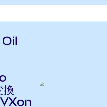
Oil
o
変換
VXon