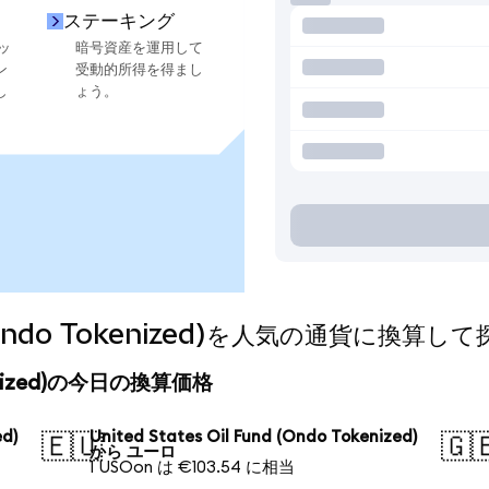
ステーキング
ッ
暗号資産を運用して
ン
受動的所得を得まし
し
ょう。
nd (Ondo Tokenized)を人気の通貨に換算し
Tokenized)の今日の換算価格
ed)
United States Oil Fund (Ondo Tokenized)
🇪🇺
🇬
から ユーロ
1 USOon は €103.54 に相当