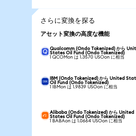
さらに変換を探る
アセット変換の高度な機能
Qualcomm (Ondo Tokenized) から Uni
States Oil Fund (Ondo Tokenized)
1 QCOMon は 1.3570 USOon に相当
IBM (Ondo Tokenized) から United Sta
Oil Fund (Ondo Tokenized)
1 IBMon は 1.9839 USOon に相当
Alibaba (Ondo Tokenized) から United
States Oil Fund (Ondo Tokenized)
1 BABAon は 1.0664 USOon に相当