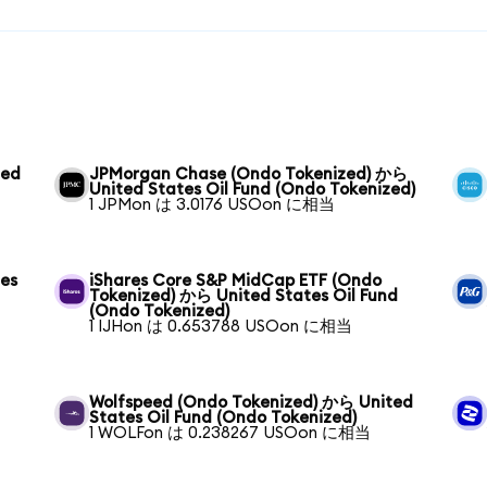
ted
JPMorgan Chase (Ondo Tokenized) から
United States Oil Fund (Ondo Tokenized)
1 JPMon は 3.0176 USOon に相当
tes
iShares Core S&P MidCap ETF (Ondo
Tokenized) から United States Oil Fund
(Ondo Tokenized)
1 IJHon は 0.653788 USOon に相当
Wolfspeed (Ondo Tokenized) から United
States Oil Fund (Ondo Tokenized)
1 WOLFon は 0.238267 USOon に相当