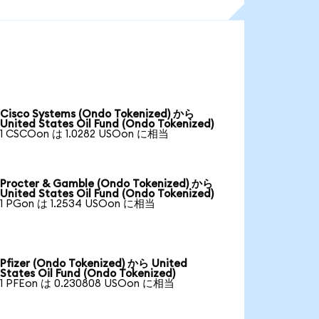
Cisco Systems (Ondo Tokenized) から
United States Oil Fund (Ondo Tokenized)
1 CSCOon は 1.0282 USOon に相当
Procter & Gamble (Ondo Tokenized) から
United States Oil Fund (Ondo Tokenized)
1 PGon は 1.2534 USOon に相当
Pfizer (Ondo Tokenized) から United
States Oil Fund (Ondo Tokenized)
1 PFEon は 0.230808 USOon に相当