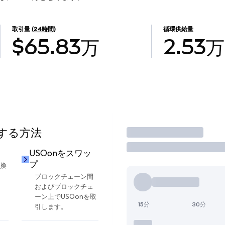
取引量
(24時間)
循環供給量
$65.83万
2.53万
用する方法
取引
USOonをスワッ
プ
交換
ブロックチェーン間
およびブロックチェ
ーン上でUSOonを取
15分
30分
引します。