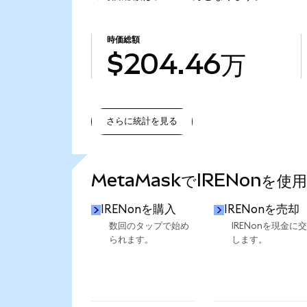
時価総額
$204.46万
さらに統計を見る
さらに統計を見る
MetaMaskでIRENonを使
IRENonを購入
IRENonを売却
数回のタップで始め
IRENonを現金に
られます。
します。