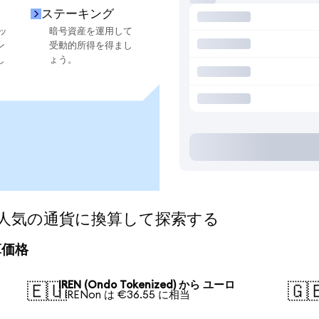
ステーキング
ッ
暗号資産を運用して
ン
受動的所得を得まし
し
ょう。
ed)を人気の通貨に換算して探索する
換算価格
IREN (Ondo Tokenized) から ユーロ
🇪🇺
🇬
1 IRENon は €36.55 に相当