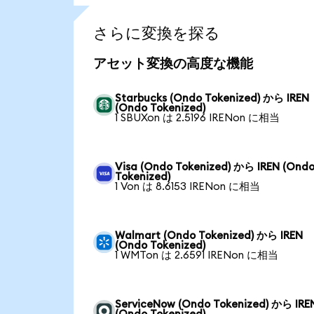
さらに変換を探る
アセット変換の高度な機能
Starbucks (Ondo Tokenized) から IREN
(Ondo Tokenized)
1 SBUXon は 2.5196 IRENon に相当
Visa (Ondo Tokenized) から IREN (Ond
Tokenized)
1 Von は 8.6153 IRENon に相当
Walmart (Ondo Tokenized) から IREN
(Ondo Tokenized)
1 WMTon は 2.6591 IRENon に相当
ServiceNow (Ondo Tokenized) から IRE