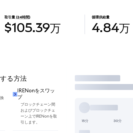
取引量
(24時間)
循環供給量
$105.39万
4.84万
用する方法
取引
IRENonをスワッ
プ
交換
ブロックチェーン間
およびブロックチェ
ーン上でIRENonを取
15分
30分
引します。