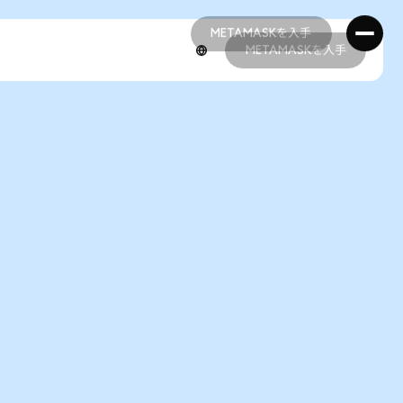
METAMASKを入手
METAMASKを入手
METAMASKを入手
METAMASKを入手