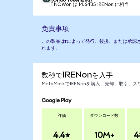
(Ondo Tokenized)
1 NOWon は 14.6435 IRENon に相当
免責事項
この製品はrによって発行、後援、または承認
れます。
数秒でIRENonを入手
MetaMaskでIRENonを購入、売却、取
Google Play
評価
ダウンロード数
4.4
10M+
4