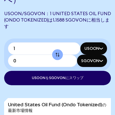
USOON/SGOVON：1 UNITED STATES OIL FUND
(ONDO TOKENIZED)は1.1588 SGOVONに相当しま
す
USOON
SGOVON
USOONをSGOVONにスワップ
United States Oil Fund (Ondo Tokenized)の
最新市場情報