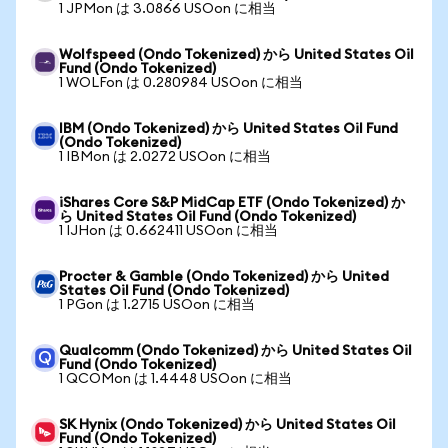
1 JPMon は 3.0866 USOon に相当
Wolfspeed (Ondo Tokenized) から United States Oil
Fund (Ondo Tokenized)
1 WOLFon は 0.280984 USOon に相当
IBM (Ondo Tokenized) から United States Oil Fund
(Ondo Tokenized)
1 IBMon は 2.0272 USOon に相当
iShares Core S&P MidCap ETF (Ondo Tokenized) か
ら United States Oil Fund (Ondo Tokenized)
1 IJHon は 0.662411 USOon に相当
Procter & Gamble (Ondo Tokenized) から United
States Oil Fund (Ondo Tokenized)
1 PGon は 1.2715 USOon に相当
Qualcomm (Ondo Tokenized) から United States Oil
Fund (Ondo Tokenized)
1 QCOMon は 1.4448 USOon に相当
SK Hynix (Ondo Tokenized) から United States Oil
Fund (Ondo Tokenized)