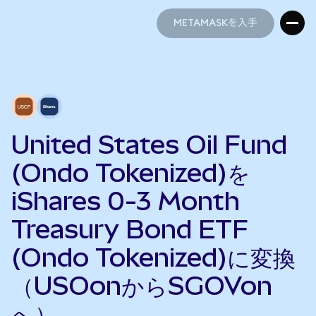
METAMASKを入手
METAMASKを入手
United States Oil Fund
(Ondo Tokenized)を
iShares 0-3 Month
Treasury Bond ETF
(Ondo Tokenized)に変換
（USOonからSGOVon
へ）