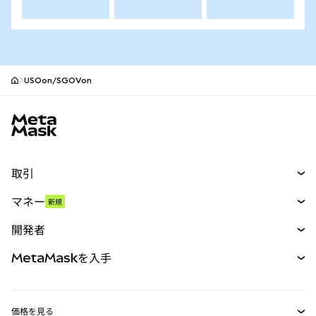
USOon/SGOVon
MetaMaskサイトフッター
取引
スワップ
マネー
新規
予測
新規
購入
開発者
パーペチュアル
新規
カード
ドキュメントを表示
MetaMaskを入手
RWA
mUSD
新規
ダッシュボード
トランザクションシールド
収益化
Smart Accounts Kit
Agent Wallet
新規
価格を見る