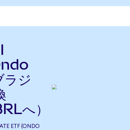
l
Ondo
をブラジ
換
BRLへ）
TE ETF (ONDO