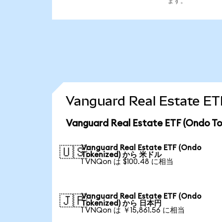
ます。
Vanguard Real Estat
Vanguard Real Estate ETF (On
Vanguard Real Estate ETF (Ondo
🇺🇸
Tokenized) から 米ドル
1 VNQon は $100.48 に相当
Vanguard Real Estate ETF (Ondo
🇯🇵
Tokenized) から 日本円
1 VNQon は ￥15,861.56 に相当