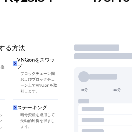
用する方法
取引
VNQonをスワッ
プ
交換
ブロックチェーン間
およびブロックチェ
ーン上でVNQonを取
15分
30分
引します。
ステーキング
ッ
暗号資産を運用して
ン
受動的所得を得まし
し
ょう。