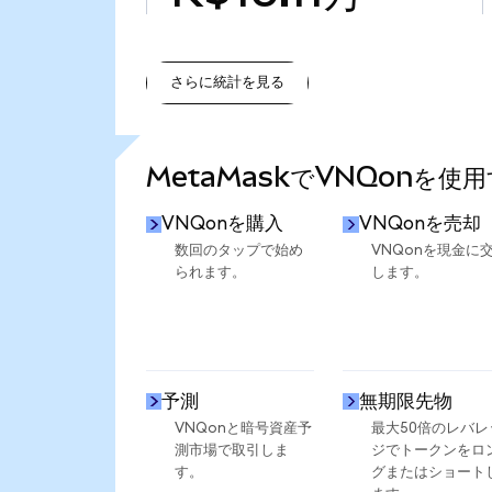
さらに統計を見る
さらに統計を見る
MetaMaskでVNQonを使
VNQonを購入
VNQonを売却
数回のタップで始め
VNQonを現金に
られます。
します。
予測
無期限先物
VNQonと暗号資産予
最大50倍のレバレ
測市場で取引しま
ジでトークンをロ
す。
グまたはショート