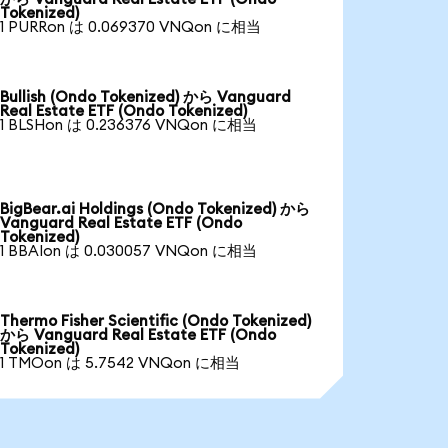
Tokenized)
1 PURRon は 0.069370 VNQon に相当
Bullish (Ondo Tokenized) から Vanguard
Real Estate ETF (Ondo Tokenized)
1 BLSHon は 0.236376 VNQon に相当
BigBear.ai Holdings (Ondo Tokenized) から
Vanguard Real Estate ETF (Ondo
Tokenized)
1 BBAIon は 0.030057 VNQon に相当
Thermo Fisher Scientific (Ondo Tokenized)
から Vanguard Real Estate ETF (Ondo
Tokenized)
1 TMOon は 5.7542 VNQon に相当