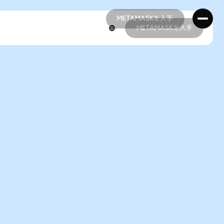
METAMASKを入手
METAMASKを入手
METAMASKを入手
METAMASKを入手