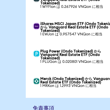
Tokenized)
1 WYFIon は 0.267926 VNQon に相当
iShares MSCI Japan ETF (Ondo Tokeni
から Vanguard Real Estate ETF (Ondo
Tokenized)
1 EWJon は 0.957547 VNQon に相当
Plug Power (Ondo Tokenized) から
Vanguard Real Estate ETF (Ondo
Tokenized)
1 PLUGon は 0.020801 VNQon に相当
Merck (Ondo Tokenized) から Vanguar
Real Estate ETF (Ondo Tokenized)
1 MRKon は 1.2993 VNQon に相当
免責事項