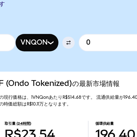
ます
VNQON
ETF (Ondo Tokenized)の最新市場情報
okenized)の現行価格は、1VNQonあたりR$514.68です。 流通供給量が19
nized)の時価総額はR$10.11万となります。
取引量
(24時間)
循環供給量
R$23.54
196.40