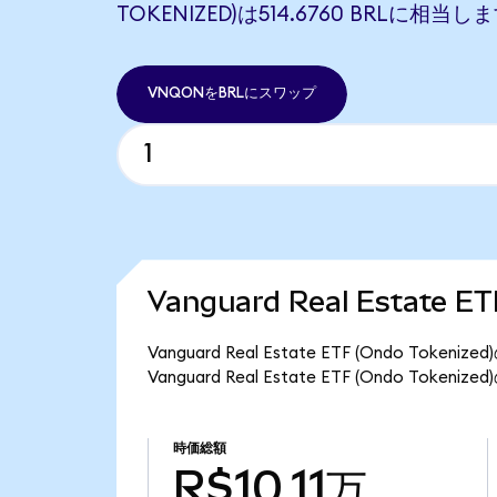
TOKENIZED)は514.6760 BRLに相当し
VNQONをBRLにスワップ
Vanguard Real Estate 
Vanguard Real Estate ETF (Ondo T
Vanguard Real Estate ETF (Ondo Toke
時価総額
R$10.11万