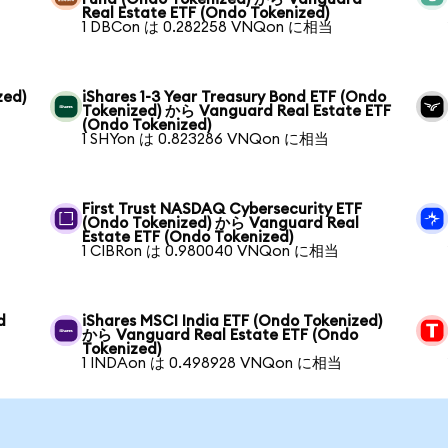
Real Estate ETF (Ondo Tokenized)
1 DBCon は 0.282258 VNQon に相当
zed)
iShares 1-3 Year Treasury Bond ETF (Ondo
Tokenized) から Vanguard Real Estate ETF
(Ondo Tokenized)
1 SHYon は 0.823286 VNQon に相当
First Trust NASDAQ Cybersecurity ETF
(Ondo Tokenized) から Vanguard Real
Estate ETF (Ondo Tokenized)
1 CIBRon は 0.980040 VNQon に相当
d
iShares MSCI India ETF (Ondo Tokenized)
から Vanguard Real Estate ETF (Ondo
Tokenized)
1 INDAon は 0.498928 VNQon に相当