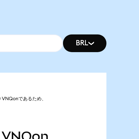
BRL
6.40 VNQonであるため、
VNQon