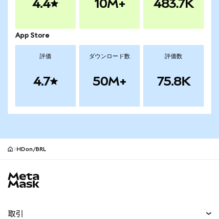
4.4
10M+
483.7K
App Store
評価
ダウンロード数
評価数
4.7
50M+
75.8K
HDon/BRL
MetaMaskサイトフッター
取引