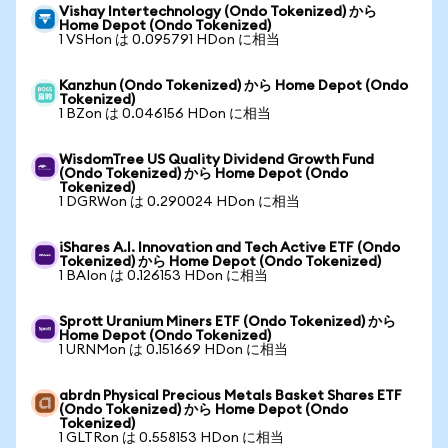
Vishay Intertechnology (Ondo Tokenized) から
Home Depot (Ondo Tokenized)
1 VSHon は 0.095791 HDon に相当
Kanzhun (Ondo Tokenized) から Home Depot (Ondo
Tokenized)
1 BZon は 0.046156 HDon に相当
WisdomTree US Quality Dividend Growth Fund
(Ondo Tokenized) から Home Depot (Ondo
Tokenized)
1 DGRWon は 0.290024 HDon に相当
iShares A.I. Innovation and Tech Active ETF (Ondo
Tokenized) から Home Depot (Ondo Tokenized)
1 BAIon は 0.126153 HDon に相当
Sprott Uranium Miners ETF (Ondo Tokenized) から
Home Depot (Ondo Tokenized)
1 URNMon は 0.151669 HDon に相当
abrdn Physical Precious Metals Basket Shares ETF
(Ondo Tokenized) から Home Depot (Ondo
Tokenized)
1 GLTRon は 0.558153 HDon に相当