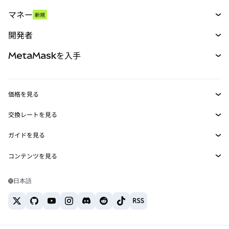
スワップ
マネー
新規
予測
新規
購入
開発者
パーペチュアル
新規
カード
ドキュメントを表示
MetaMaskを入手
RWA
mUSD
新規
ダッシュボード
トランザクションシールド
収益化
Smart Accounts Kit
Agent Wallet
新規
価格を見る
埋め込みウォレット
Snaps
ビットコインの価格
交換レートを見る
MetaMask Connect
イーサリアムの価格
報酬
新規
BTC→USD
Solanaの価格
ガイドを見る
Snaps
セキュリティ
ETH→USD
BTCの購入
Shiba Inuの価格
USDT→INR
コンテンツを見る
Web3サービス
サポート
ETHの購入
Pepeの価格
ビットコインウォレット
BTC→USDT
SOLの購入
キャリア
Tetherの価格
Solanaウォレット
日本語
BTC→INR
PEPEの購入
お問い合わせ
USDCの価格
おすすめの暗号資産カード
ETH→USDT
USDTの購入
Chanlinkの価格
おすすめのモバイル暗号資産ウォレット
USDT→PHP
USDCの購入
Polymarketとは？