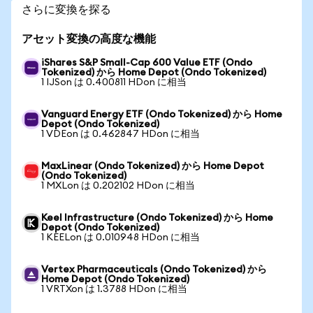
さらに変換を探る
アセット変換の高度な機能
iShares S&P Small-Cap 600 Value ETF (Ondo
Tokenized) から Home Depot (Ondo Tokenized)
1 IJSon は 0.400811 HDon に相当
Vanguard Energy ETF (Ondo Tokenized) から Home
Depot (Ondo Tokenized)
1 VDEon は 0.462847 HDon に相当
MaxLinear (Ondo Tokenized) から Home Depot
(Ondo Tokenized)
1 MXLon は 0.202102 HDon に相当
Keel Infrastructure (Ondo Tokenized) から Home
Depot (Ondo Tokenized)
1 KEELon は 0.010948 HDon に相当
Vertex Pharmaceuticals (Ondo Tokenized) から
Home Depot (Ondo Tokenized)
1 VRTXon は 1.3788 HDon に相当