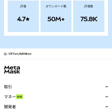
評価
ダウンロード数
評価数
4.7
50M+
75.8K
VRTon/ABNBon
MetaMaskサイトフッター
取引
スワップ
マネー
新規
予測
新規
購入
開発者
パーペチュアル
新規
カード
ドキュメントを表示