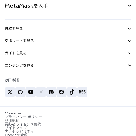
MetaMaskを入手
RWA
mUSD
新規
ダッシュボード
トランザクションシールド
収益化
Smart Accounts Kit
Agent Wallet
新規
価格を見る
埋め込みウォレット
Snaps
ビットコインの価格
交換レートを見る
MetaMask Connect
イーサリアムの価格
報酬
新規
BTC→USD
Solanaの価格
ガイドを見る
Snaps
セキュリティ
ETH→USD
BTCの購入
Shiba Inuの価格
USDT→INR
コンテンツを見る
Web3サービス
サポート
ETHの購入
Pepeの価格
ビットコインウォレット
BTC→USDT
SOLの購入
キャリア
Tetherの価格
Solanaウォレット
日本語
BTC→INR
PEPEの購入
お問い合わせ
USDCの価格
おすすめの暗号資産カード
ETH→USDT
USDTの購入
Chanlinkの価格
おすすめのモバイル暗号資産ウォレット
USDT→PHP
USDCの購入
Polymarketとは？
BTC→EUR
SHIBの購入
Consensys
税制関連ニュース
プライバシー ポリシー
利用規約
BNBの購入
貢献者ライセンス契約
暗号資産の購入方法は？
サイトマップ
アクセシビリティ
ビットコインを売るには？
Cookieの管理