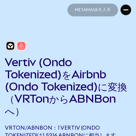
METAMASKを入手
METAMASKを入手
Vertiv (Ondo
Tokenized)をAirbnb
(Ondo Tokenized)に変換
（VRTonからABNBon
へ）
VRTON/ABNBON：1 VERTIV (ONDO
TOKENIZED)は1.5316 ABNBONに相当します