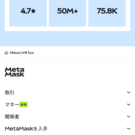
4.7
50M+
75.8K
MAon/VRTon
MetaMaskサイトフッター
取引
スワップ
マネー
新規
予測
新規
購入
開発者
パーペチュアル
新規
カード
ドキュメントを表示
MetaMaskを入手
RWA
mUSD
新規
ダッシュボード
トランザクションシールド