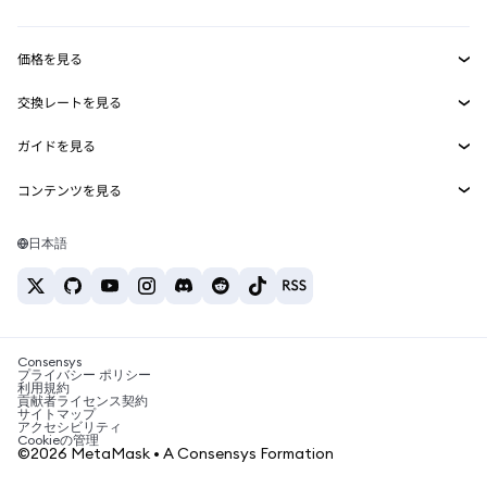
収益化
Smart Accounts Kit
Agent Wallet
新規
価格を見る
埋め込みウォレット
Snaps
ビットコインの価格
交換レートを見る
MetaMask Connect
イーサリアムの価格
報酬
新規
BTC→USD
Solanaの価格
ガイドを見る
Snaps
セキュリティ
ETH→USD
BTCの購入
Shiba Inuの価格
USDT→INR
コンテンツを見る
Web3サービス
サポート
ETHの購入
Pepeの価格
ビットコインウォレット
BTC→USDT
SOLの購入
キャリア
Tetherの価格
Solanaウォレット
日本語
BTC→INR
PEPEの購入
お問い合わせ
USDCの価格
おすすめの暗号資産カード
ETH→USDT
USDTの購入
Chanlinkの価格
おすすめのモバイル暗号資産ウォレット
USDT→PHP
USDCの購入
Polymarketとは？
BTC→EUR
SHIBの購入
Consensys
税制関連ニュース
プライバシー ポリシー
利用規約
BNBの購入
貢献者ライセンス契約
暗号資産の購入方法は？
サイトマップ
アクセシビリティ
ビットコインを売るには？
Cookieの管理
©2026 MetaMask • A Consensys Formation