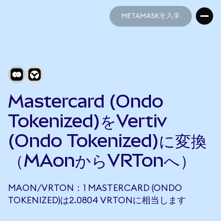
METAMASKを入手
METAMASKを入手
Mastercard (Ondo
Tokenized)をVertiv
(Ondo Tokenized)に変換
（MAonからVRTonへ）
MAON/VRTON：1 MASTERCARD (ONDO
TOKENIZED)は2.0804 VRTONに相当します