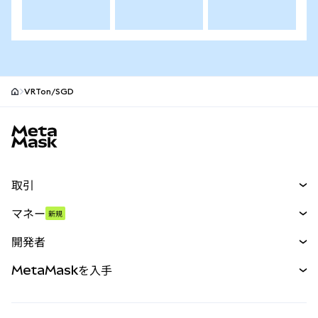
VRTon/SGD
MetaMaskサイトフッター
取引
スワップ
マネー
新規
予測
新規
購入
開発者
パーペチュアル
新規
カード
ドキュメントを表示
MetaMaskを入手
RWA
mUSD
新規
ダッシュボード
トランザクションシールド
収益化
Smart Accounts Kit
Agent Wallet
新規