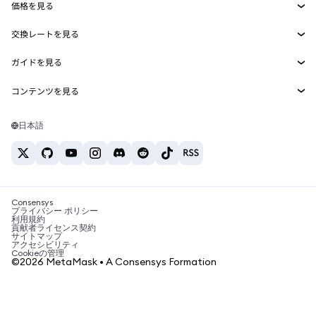
価格を見る
埋め込みウォレット
Snaps
ビットコインの価格
交換レートを見る
MetaMask Connect
イーサリアムの価格
報酬
新規
BTC→USD
Solanaの価格
ガイドを見る
Snaps
セキュリティ
ETH→USD
BTCの購入
Shiba Inuの価格
USDT→INR
コンテンツを見る
Web3サービス
サポート
ETHの購入
Pepeの価格
ビットコインウォレット
BTC→USDT
SOLの購入
キャリア
Tetherの価格
Solanaウォレット
日本語
BTC→INR
PEPEの購入
お問い合わせ
USDCの価格
おすすめの暗号資産カード
ETH→USDT
USDTの購入
Chanlinkの価格
おすすめのモバイル暗号資産ウォレット
USDT→PHP
USDCの購入
Polymarketとは？
BTC→EUR
SHIBの購入
Consensys
税制関連ニュース
プライバシー ポリシー
利用規約
BNBの購入
貢献者ライセンス契約
暗号資産の購入方法は？
サイトマップ
アクセシビリティ
ビットコインを売るには？
Cookieの管理
©2026 MetaMask • A Consensys Formation