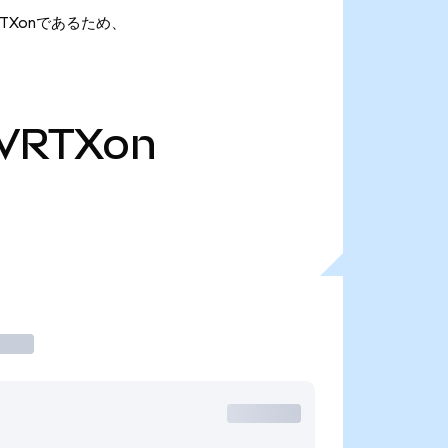
 VRTXonであるため、
VRTXon