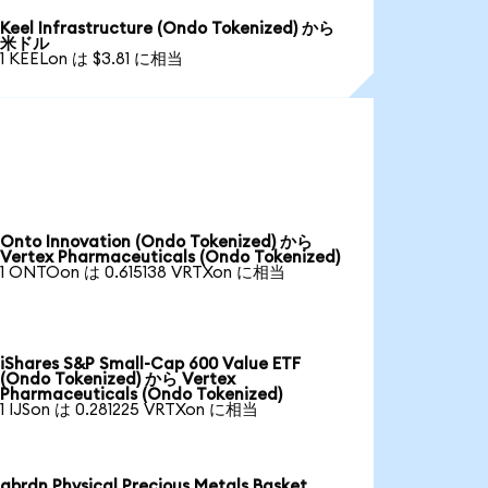
Keel Infrastructure (Ondo Tokenized) から
米ドル
1 KEELon は $3.81 に相当
Onto Innovation (Ondo Tokenized) から
Vertex Pharmaceuticals (Ondo Tokenized)
1 ONTOon は 0.615138 VRTXon に相当
iShares S&P Small-Cap 600 Value ETF
(Ondo Tokenized) から Vertex
Pharmaceuticals (Ondo Tokenized)
1 IJSon は 0.281225 VRTXon に相当
abrdn Physical Precious Metals Basket