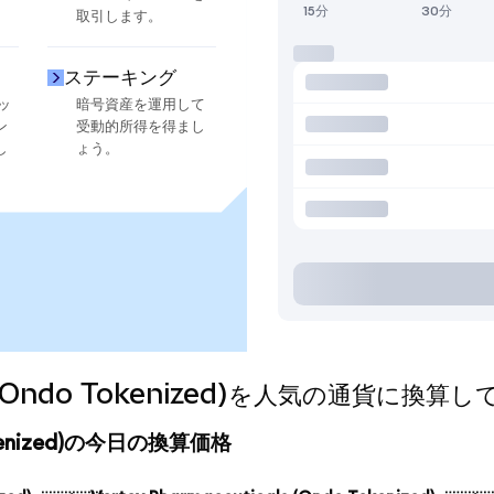
15分
30分
取引します。
ステーキング
ッ
暗号資産を運用して
ン
受動的所得を得まし
し
ょう。
als (Ondo Tokenized)を人気の通貨に換
 Tokenized)の今日の換算価格