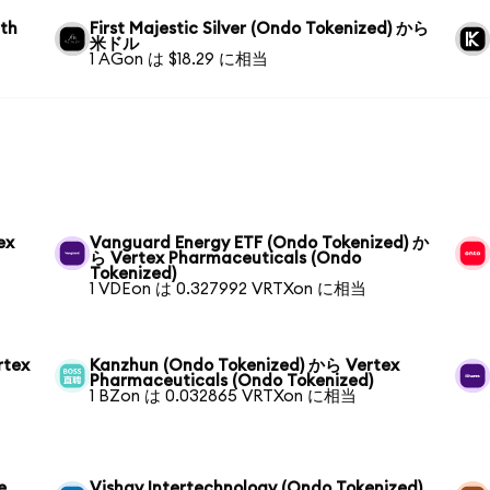
wth
First Majestic Silver (Ondo Tokenized) から
米ドル
1 AGon は $18.29 に相当
ex
Vanguard Energy ETF (Ondo Tokenized) か
ら Vertex Pharmaceuticals (Ondo
Tokenized)
1 VDEon は 0.327992 VRTXon に相当
rtex
Kanzhun (Ondo Tokenized) から Vertex
Pharmaceuticals (Ondo Tokenized)
1 BZon は 0.032865 VRTXon に相当
e
Vishay Intertechnology (Ondo Tokenized)