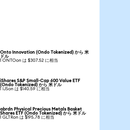
Onto Innovation (Ondo Tokenized) から 米
ドル
1 ONTOon は $307.52 に相当
iShares S&P Small-Cap 600 Value ETF
(Ondo Tokenized) から 米ドル
1 IJSon は $140.59 に相当
abrdn Physical Precious Metals Basket
Shares ETF (Ondo Tokenized) から 米ドル
1 GLTRon は $195.78 に相当