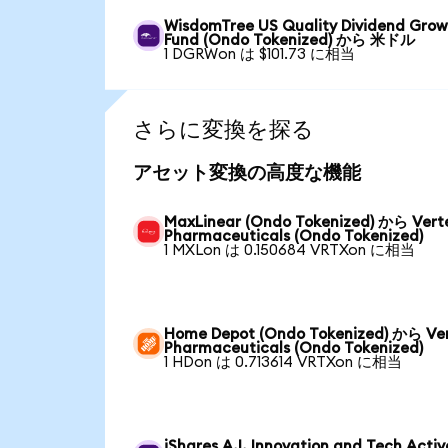
WisdomTree US Quality Dividend Gro
Fund (Ondo Tokenized) から 米ドル
1 DGRWon は $101.73 に相当
さらに変換を探る
アセット変換の高度な機能
MaxLinear (Ondo Tokenized) から Vert
Pharmaceuticals (Ondo Tokenized)
1 MXLon は 0.150684 VRTXon に相当
Home Depot (Ondo Tokenized) から Ve
Pharmaceuticals (Ondo Tokenized)
1 HDon は 0.713614 VRTXon に相当
iShares A.I. Innovation and Tech Activ