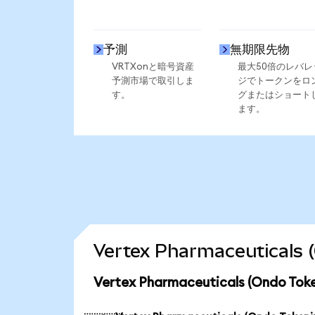
予測
無期限先物
VRTXonと暗号資産
最大50倍のレバレ
予測市場で取引しま
ジでトークンをロ
す。
グまたはショート
ます。
Vertex Pharmaceutic
Vertex Pharmaceuticals (Ondo