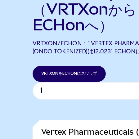
（VRTXonから
ECHonへ）
VRTXON/ECHON：1 VERTEX PHARMA
(ONDO TOKENIZED)は12.0231 EC
VRTXONをECHONにスワップ
Vertex Pharmaceutical