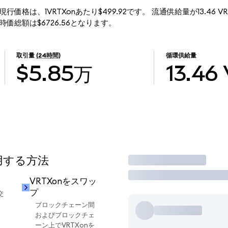
enized)の現行価格は、1VRTXonあたり$499.92です。 流通供給量が13.46
ized)の時価総額は$6726.56となります。
取引量
(24時間)
循環供給量
$5.85万
13.46
使用する方法
取引
VRTXonをスワッ
プ
交
ブロックチェーン間
およびブロックチェ
ーン上でVRTXonを