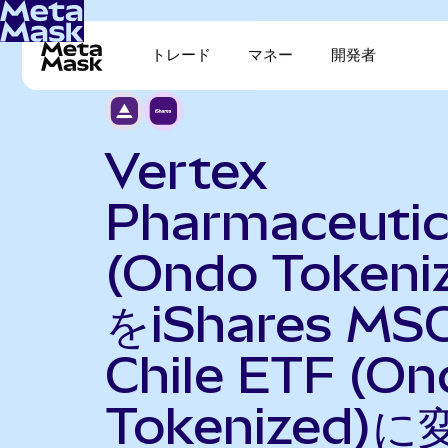
トレード
マネー
開発者
Vertex
Pharmaceutic
(Ondo Tokeni
をiShares MSC
Chile ETF (On
Tokenized)に