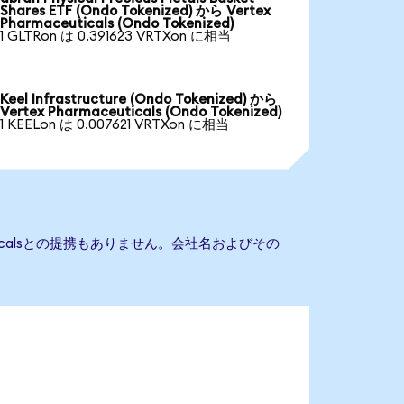
Shares ETF (Ondo Tokenized) から Vertex
Pharmaceuticals (Ondo Tokenized)
1 GLTRon は 0.391623 VRTXon に相当
Keel Infrastructure (Ondo Tokenized) から
Vertex Pharmaceuticals (Ondo Tokenized)
1 KEELon は 0.007621 VRTXon に相当
euticalsとの提携もありません。会社名およびその