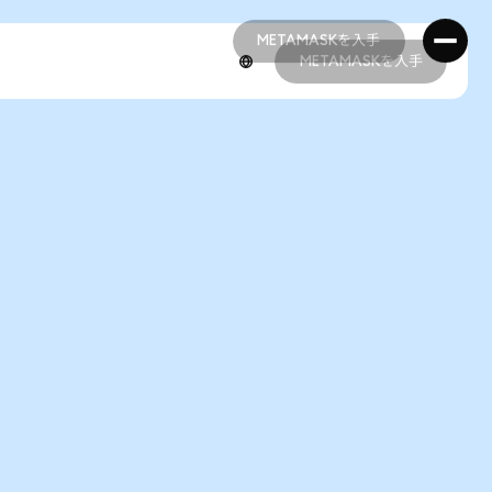
METAMASKを入手
METAMASKを入手
METAMASKを入手
METAMASKを入手