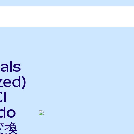
als
zed)
I
do
変換