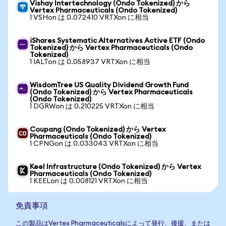
Vishay Intertechnology (Ondo Tokenized) から
Vertex Pharmaceuticals (Ondo Tokenized)
1 VSHon は 0.072410 VRTXon に相当
iShares Systematic Alternatives Active ETF (Ondo
Tokenized) から Vertex Pharmaceuticals (Ondo
Tokenized)
1 IALTon は 0.058937 VRTXon に相当
WisdomTree US Quality Dividend Growth Fund
(Ondo Tokenized) から Vertex Pharmaceuticals
(Ondo Tokenized)
1 DGRWon は 0.210225 VRTXon に相当
Coupang (Ondo Tokenized) から Vertex
Pharmaceuticals (Ondo Tokenized)
1 CPNGon は 0.033043 VRTXon に相当
Keel Infrastructure (Ondo Tokenized) から Vertex
Pharmaceuticals (Ondo Tokenized)
1 KEELon は 0.008121 VRTXon に相当
免責事項
この製品はVertex Pharmaceuticalsによって発行、後援、または