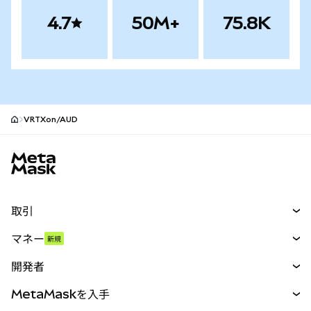
4.7
50M+
75.8K
VRTXon/AUD
MetaMaskサイトフッター
取引
スワップ
マネー
新規
予測
新規
購入
開発者
パーペチュアル
新規
カード
ドキュメントを表示
MetaMaskを入手
RWA
mUSD
新規
ダッシュボード
トランザクションシールド