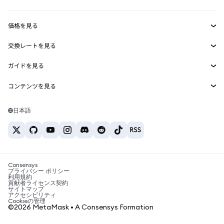
収益化
Smart Accounts Kit
Agent Wallet
新規
価格を見る
埋め込みウォレット
Snaps
ビットコインの価格
交換レートを見る
MetaMask Connect
イーサリアムの価格
報酬
新規
BTC→USD
Solanaの価格
ガイドを見る
Snaps
セキュリティ
ETH→USD
BTCの購入
Shiba Inuの価格
USDT→INR
コンテンツを見る
Web3サービス
サポート
ETHの購入
Pepeの価格
ビットコインウォレット
BTC→USDT
SOLの購入
キャリア
Tetherの価格
Solanaウォレット
日本語
BTC→INR
PEPEの購入
お問い合わせ
USDCの価格
おすすめの暗号資産カード
ETH→USDT
USDTの購入
Chanlinkの価格
おすすめのモバイル暗号資産ウォレット
USDT→PHP
USDCの購入
Polymarketとは？
BTC→EUR
SHIBの購入
Consensys
税制関連ニュース
プライバシー ポリシー
利用規約
BNBの購入
貢献者ライセンス契約
暗号資産の購入方法は？
サイトマップ
アクセシビリティ
ビットコインを売るには？
Cookieの管理
©2026 MetaMask • A Consensys Formation