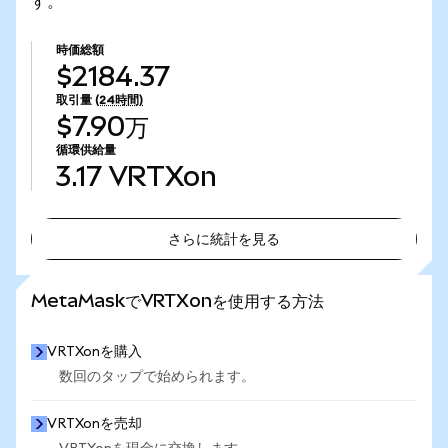
す。
時価総額
$2184.37
取引量
(24時間)
$7.90万
循環供給量
3.17
VRTXon
さらに統計を見る
さらに統計を見る
MetaMaskでVRTXonを使用する方法
VRTXonを購入
数回のタップで始められます。
VRTXonを売却