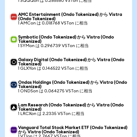
1 SQQQon は 0.285580 VSTon に相当
AMC Entertainment (Ondo Tokenized) から Vistra
(Ondo Tokenized)
1 AMCon は 0.018768 VSTon に相当
Symbotic (Ondo Tokenized) から Vistra (Ondo
Tokenized)
1 SYMon は 0.296739 VSTon に相当
Galaxy Digital (Ondo Tokenized) から Vistra (Ondo
Tokenized)
1 GLXYon は 0.146522 VSTon に相当
Ondas Holdings (Ondo Tokenized) から Vistra (Ondo
Tokenized)
1 ONDSon は 0.064275 VSTon に相当
Lam Research (Ondo Tokenized) から Vistra (Ondo
Tokenized)
1 LRCXon は 2.2335 VSTon に相当
Vanguard Total Stock Market ETF (Ondo Tokenized)
から Vistra (Ondo Tokenized)
1 VTIon は 2.7667 VSTon に相当