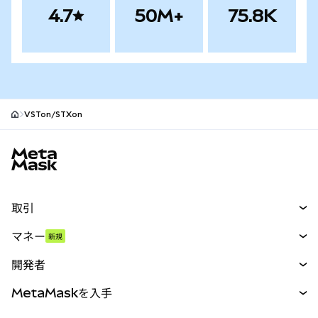
4.7
50M+
75.8K
VSTon/STXon
MetaMaskサイトフッター
取引
スワップ
マネー
新規
予測
新規
購入
開発者
パーペチュアル
新規
カード
ドキュメントを表示
MetaMaskを入手
RWA
mUSD
新規
ダッシュボード
トランザクションシールド