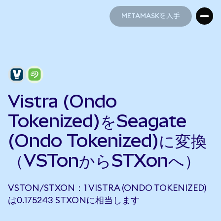
METAMASKを入手
METAMASKを入手
Vistra (Ondo
Tokenized)をSeagate
(Ondo Tokenized)に変換
（VSTonからSTXonへ）
VSTON/STXON：1 VISTRA (ONDO TOKENIZED)
は0.175243 STXONに相当します