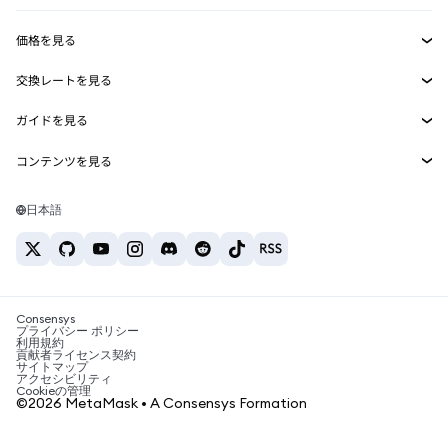
収益化
Smart Accounts Kit
Agent Wallet
新規
価格を見る
埋め込みウォレット
Snaps
ビットコインの価格
交換レートを見る
MetaMask Connect
イーサリアムの価格
報酬
新規
BTC→USD
Solanaの価格
ガイドを見る
Snaps
セキュリティ
ETH→USD
BTCの購入
Shiba Inuの価格
USDT→INR
コンテンツを見る
Web3サービス
サポート
ETHの購入
Pepeの価格
ビットコインウォレット
BTC→USDT
SOLの購入
キャリア
Tetherの価格
Solanaウォレット
日本語
BTC→INR
PEPEの購入
お問い合わせ
USDCの価格
おすすめの暗号資産カード
ETH→USDT
USDTの購入
Chanlinkの価格
おすすめのモバイル暗号資産ウォレット
USDT→PHP
USDCの購入
Polymarketとは？
BTC→EUR
SHIBの購入
Consensys
税制関連ニュース
プライバシー ポリシー
利用規約
BNBの購入
貢献者ライセンス契約
暗号資産の購入方法は？
サイトマップ
アクセシビリティ
ビットコインを売るには？
Cookieの管理
©2026 MetaMask • A Consensys Formation