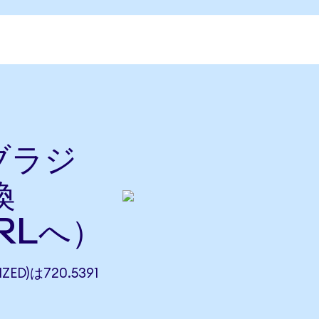
をブラジ
換
RLへ）
ZED)は720.5391