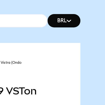
BRL
stra (Ondo
9
VSTon