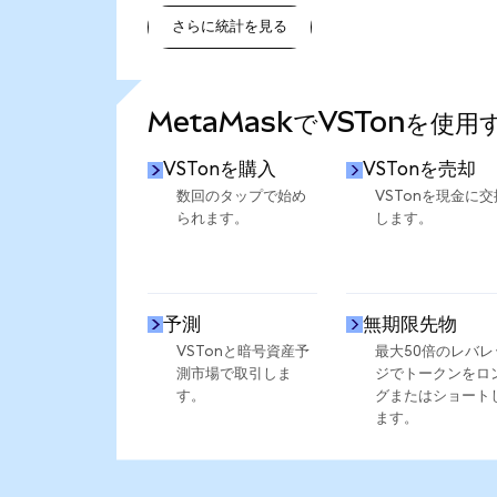
さらに統計を見る
さらに統計を見る
MetaMaskでVSTonを使用
VSTonを購入
VSTonを売却
数回のタップで始め
VSTonを現金に交
られます。
します。
予測
無期限先物
VSTonと暗号資産予
最大50倍のレバレ
測市場で取引しま
ジでトークンをロ
す。
グまたはショート
ます。