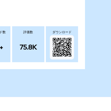
ド数
評価数
ダウンロード
+
75.8K