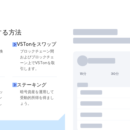
する方法
取引
VSTonをスワップ
換
ブロックチェーン間
およびブロックチェ
ーン上でVSTonを取
引します。
15分
30分
ステーキング
ッ
暗号資産を運用して
ン
受動的所得を得まし
し
ょう。