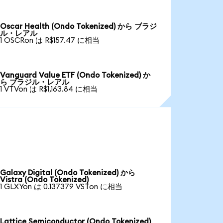
Oscar Health (Ondo Tokenized) から ブラジ
ル・レアル
1 OSCRon は R$157.47 に相当
Vanguard Value ETF (Ondo Tokenized) か
ら ブラジル・レアル
1 VTVon は R$1,163.84 に相当
Galaxy Digital (Ondo Tokenized) から
Vistra (Ondo Tokenized)
1 GLXYon は 0.137379 VSTon に相当
Lattice Semiconductor (Ondo Tokenized)