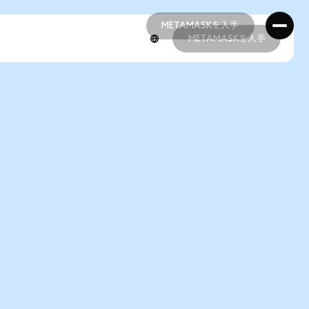
METAMASKを入手
METAMASKを入手
METAMASKを入手
METAMASKを入手