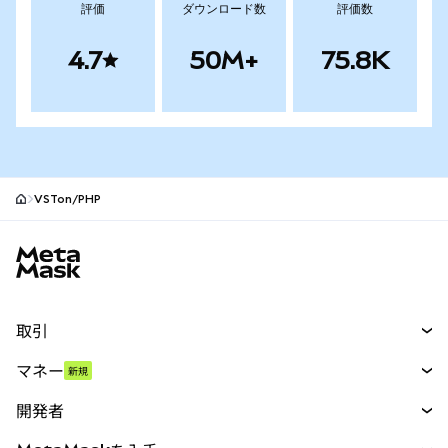
評価
ダウンロード数
評価数
4.7
50M+
75.8K
VSTon/PHP
MetaMaskサイトフッター
取引
スワップ
マネー
新規
予測
新規
購入
開発者
パーペチュアル
新規
カード
ドキュメントを表示