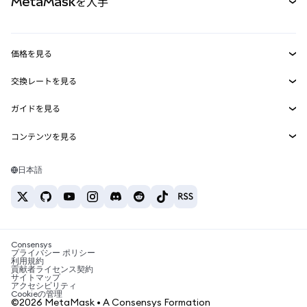
MetaMaskを入手
RWA
mUSD
新規
ダッシュボード
トランザクションシールド
収益化
Smart Accounts Kit
Agent Wallet
新規
価格を見る
埋め込みウォレット
Snaps
ビットコインの価格
交換レートを見る
MetaMask Connect
イーサリアムの価格
報酬
新規
BTC→USD
Solanaの価格
ガイドを見る
Snaps
セキュリティ
ETH→USD
BTCの購入
Shiba Inuの価格
USDT→INR
コンテンツを見る
Web3サービス
サポート
ETHの購入
Pepeの価格
ビットコインウォレット
BTC→USDT
SOLの購入
キャリア
Tetherの価格
Solanaウォレット
日本語
BTC→INR
PEPEの購入
お問い合わせ
USDCの価格
おすすめの暗号資産カード
ETH→USDT
USDTの購入
Chanlinkの価格
おすすめのモバイル暗号資産ウォレット
USDT→PHP
USDCの購入
Polymarketとは？
BTC→EUR
SHIBの購入
Consensys
税制関連ニュース
プライバシー ポリシー
利用規約
BNBの購入
貢献者ライセンス契約
暗号資産の購入方法は？
サイトマップ
アクセシビリティ
ビットコインを売るには？
Cookieの管理
©2026 MetaMask • A Consensys Formation