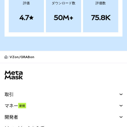
評価
ダウンロード数
評価数
4.7
50M+
75.8K
VZon/GRABon
MetaMaskサイトフッター
取引
スワップ
マネー
新規
予測
新規
購入
開発者
パーペチュアル
新規
カード
ドキュメントを表示