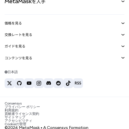
MetaMaskを入手
RWA
mUSD
新規
ダッシュボード
トランザクションシールド
収益化
Smart Accounts Kit
Agent Wallet
新規
価格を見る
埋め込みウォレット
Snaps
ビットコインの価格
交換レートを見る
MetaMask Connect
イーサリアムの価格
報酬
新規
BTC→USD
Solanaの価格
ガイドを見る
Snaps
セキュリティ
ETH→USD
BTCの購入
Shiba Inuの価格
USDT→INR
コンテンツを見る
Web3サービス
サポート
ETHの購入
Pepeの価格
ビットコインウォレット
BTC→USDT
SOLの購入
キャリア
Tetherの価格
Solanaウォレット
日本語
BTC→INR
PEPEの購入
お問い合わせ
USDCの価格
おすすめの暗号資産カード
ETH→USDT
USDTの購入
Chanlinkの価格
おすすめのモバイル暗号資産ウォレット
USDT→PHP
USDCの購入
Polymarketとは？
BTC→EUR
SHIBの購入
Consensys
税制関連ニュース
プライバシー ポリシー
利用規約
BNBの購入
貢献者ライセンス契約
暗号資産の購入方法は？
サイトマップ
アクセシビリティ
ビットコインを売るには？
Cookieの管理
©2026 MetaMask • A Consensys Formation