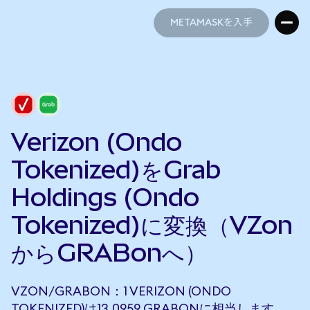
METAMASKを入手
METAMASKを入手
Verizon (Ondo
Tokenized)をGrab
Holdings (Ondo
Tokenized)に変換（VZon
からGRABonへ）
VZON/GRABON：1 VERIZON (ONDO
TOKENIZED)は13.0959 GRABONに相当します