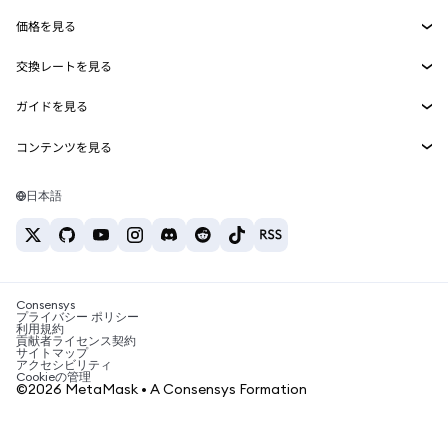
Smart Accounts Kit
Agent Wallet
新規
価格を見る
埋め込みウォレット
Snaps
ビットコインの価格
交換レートを見る
MetaMask Connect
イーサリアムの価格
報酬
新規
BTC→USD
Solanaの価格
ガイドを見る
Snaps
セキュリティ
ETH→USD
BTCの購入
Shiba Inuの価格
USDT→INR
コンテンツを見る
Web3サービス
サポート
ETHの購入
Pepeの価格
ビットコインウォレット
BTC→USDT
SOLの購入
キャリア
Tetherの価格
Solanaウォレット
日本語
BTC→INR
PEPEの購入
お問い合わせ
USDCの価格
おすすめの暗号資産カード
ETH→USDT
USDTの購入
Chanlinkの価格
おすすめのモバイル暗号資産ウォレット
USDT→PHP
USDCの購入
Polymarketとは？
BTC→EUR
SHIBの購入
Consensys
税制関連ニュース
プライバシー ポリシー
利用規約
BNBの購入
貢献者ライセンス契約
暗号資産の購入方法は？
サイトマップ
アクセシビリティ
ビットコインを売るには？
Cookieの管理
©2026 MetaMask • A Consensys Formation