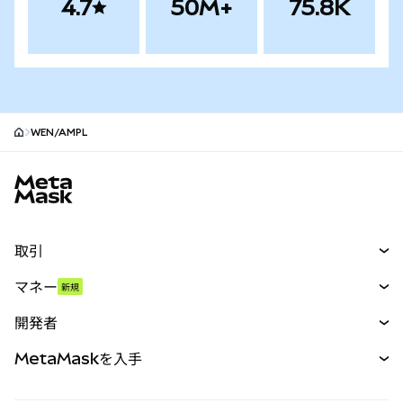
4.7
50M+
75.8K
WEN/AMPL
MetaMaskサイトフッター
取引
スワップ
マネー
新規
予測
新規
購入
開発者
パーペチュアル
新規
カード
ドキュメントを表示
MetaMaskを入手
RWA
mUSD
新規
ダッシュボード
トランザクションシールド
収益化