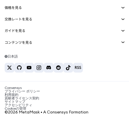
Smart Accounts Kit
Agent Wallet
新規
価格を見る
埋め込みウォレット
Snaps
ビットコインの価格
交換レートを見る
MetaMask Connect
イーサリアムの価格
報酬
新規
BTC→USD
Solanaの価格
ガイドを見る
Snaps
セキュリティ
ETH→USD
BTCの購入
Shiba Inuの価格
USDT→INR
コンテンツを見る
Web3サービス
サポート
ETHの購入
Pepeの価格
ビットコインウォレット
BTC→USDT
SOLの購入
キャリア
Tetherの価格
Solanaウォレット
日本語
BTC→INR
PEPEの購入
お問い合わせ
USDCの価格
おすすめの暗号資産カード
ETH→USDT
USDTの購入
Chanlinkの価格
おすすめのモバイル暗号資産ウォレット
USDT→PHP
USDCの購入
Polymarketとは？
BTC→EUR
SHIBの購入
Consensys
税制関連ニュース
プライバシー ポリシー
利用規約
BNBの購入
貢献者ライセンス契約
暗号資産の購入方法は？
サイトマップ
アクセシビリティ
ビットコインを売るには？
Cookieの管理
©2026 MetaMask • A Consensys Formation