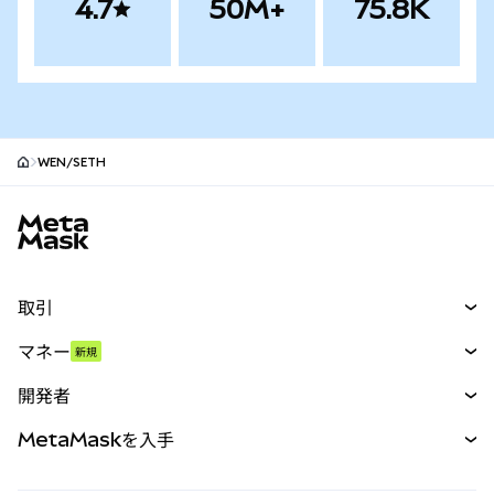
4.7
50M+
75.8K
WEN/SETH
MetaMaskサイトフッター
取引
スワップ
マネー
新規
予測
新規
購入
開発者
パーペチュアル
新規
カード
ドキュメントを表示
MetaMaskを入手
RWA
mUSD
新規
ダッシュボード
トランザクションシールド
収益化