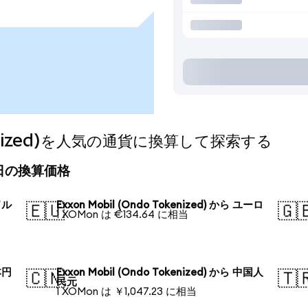
okenized)を人気の通貨に換算して探索する
)の今日の換算価格
米ドル
Exxon Mobil (Ondo Tokenized) から ユーロ
🇪🇺
🇬
1 XOMon は €134.64 に相当
日本円
Exxon Mobil (Ondo Tokenized) から 中国人
🇨🇳
🇹
民元
1 XOMon は ￥1,047.23 に相当