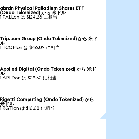
abrdn Physical Palladium Shares ETF
(Ondo Tokenized) から 米ドル
1 PALLon は $124.28 に相当
Trip.com Group (Ondo Tokenized) から 米ド
ル
1 TCOMon は $46.09 に相当
Applied Digital (Ondo Tokenized) から 米ド
ル
1 APLDon は $29.62 に相当
Rigetti Computing (Ondo Tokenized) から
米ドル
1 RGTIon は $16.60 に相当