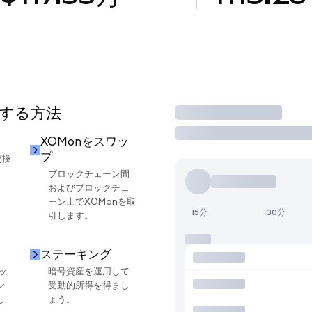
用する方法
取引
XOMonをスワッ
プ
交換
ブロックチェーン間
およびブロックチェ
ーン上でXOMonを取
15分
30分
引します。
ステーキング
ッ
暗号資産を運用して
ン
受動的所得を得まし
し
ょう。