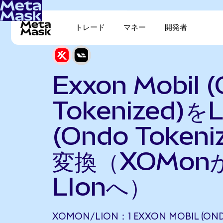
トレード
マネー
開発者
Exxon Mobil 
Tokenized)をL
(Ondo Tokeni
変換（XOMon
LIonへ）
XOMON/LION：1 EXXON MOBIL (OND