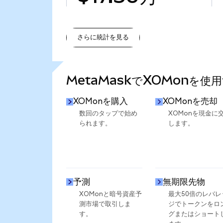
さらに統計を見る
さらに統計を見る
MetaMaskでXOMonを使
XOMonを購入
XOMonを売却
数回のタップで始め
XOMonを現金に
られます。
します。
予測
無期限先物
XOMonと暗号資産予
最大50倍のレバレ
測市場で取引しま
ジでトークンをロ
す。
グまたはショート