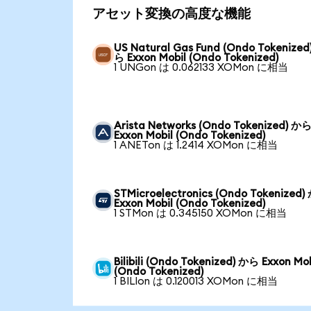
アセット変換の高度な機能
US Natural Gas Fund (Ondo Tokenized
ら Exxon Mobil (Ondo Tokenized)
1 UNGon は 0.062133 XOMon に相当
Arista Networks (Ondo Tokenized) か
Exxon Mobil (Ondo Tokenized)
1 ANETon は 1.2414 XOMon に相当
STMicroelectronics (Ondo Tokenized
Exxon Mobil (Ondo Tokenized)
1 STMon は 0.345150 XOMon に相当
Bilibili (Ondo Tokenized) から Exxon Mob
(Ondo Tokenized)
1 BILIon は 0.120013 XOMon に相当