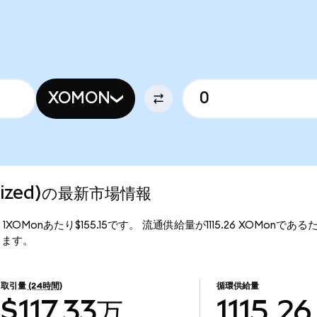
XOMON
kenized)の最新市場情報
格は、1XOMonあたり$155.15です。 流通供給量が1115.26 XOMonであるた
なります。
取引量
(24時間)
循環供給量
$117.33万
1115.26