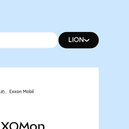
LION
め、Exxon Mobil
XOMon