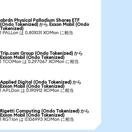
abrdn Physical Palladium Shares ETF
(Ondo Tokenized) から Exxon Mobil (Ondo
Tokenized)
1 PALLon は 0.801031 XOMon に相当
Trip.com Group (Ondo Tokenized) から
Exxon Mobil (Ondo Tokenized)
1 TCOMon は 0.297067 XOMon に相当
Applied Digital (Ondo Tokenized) から
Exxon Mobil (Ondo Tokenized)
1 APLDon は 0.190912 XOMon に相当
Rigetti Computing (Ondo Tokenized) から
Exxon Mobil (Ondo Tokenized)
1 RGTIon は 0.106993 XOMon に相当