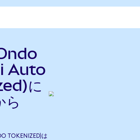
(Ondo
i Auto
zed)に
から
O TOKENIZED)は