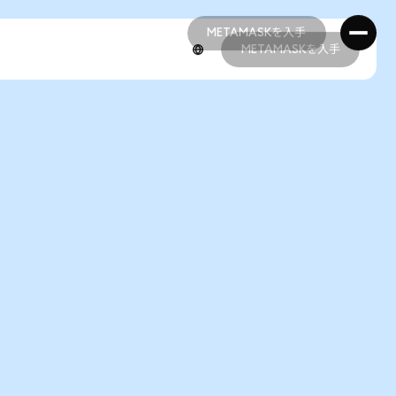
METAMASKを入手
METAMASKを入手
METAMASKを入手
METAMASKを入手