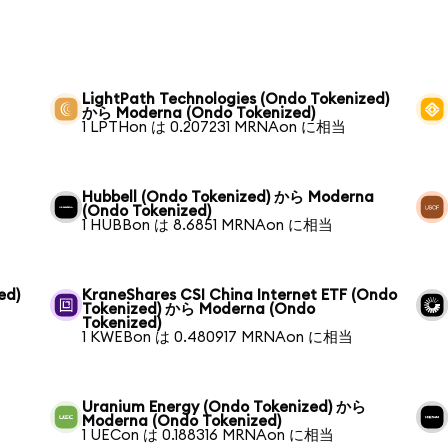
LightPath Technologies (Ondo Tokenized)
から Moderna (Ondo Tokenized)
1 LPTHon は 0.207231 MRNAon に相当
Hubbell (Ondo Tokenized) から Moderna
(Ondo Tokenized)
1 HUBBon は 8.6851 MRNAon に相当
ed)
KraneShares CSI China Internet ETF (Ondo
Tokenized) から Moderna (Ondo
Tokenized)
1 KWEBon は 0.480917 MRNAon に相当
Uranium Energy (Ondo Tokenized) から
Moderna (Ondo Tokenized)
1 UECon は 0.188316 MRNAon に相当