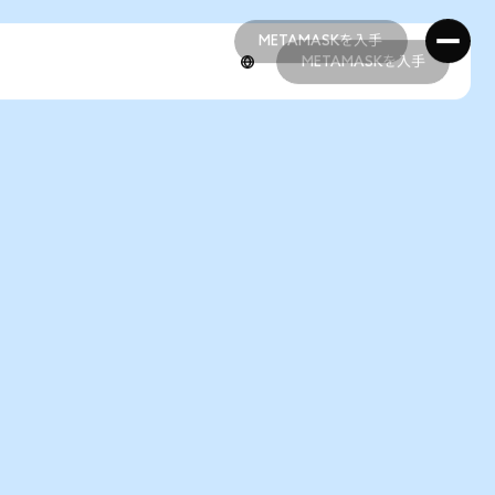
METAMASKを入手
METAMASKを入手
METAMASKを入手
METAMASKを入手