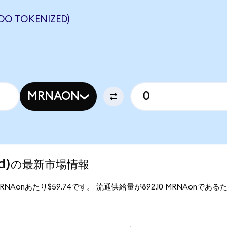
O TOKENIZED)
MRNAON
ized)の最新市場情報
1MRNAonあたり$59.74です。 流通供給量が892.10 MRNAonであるため