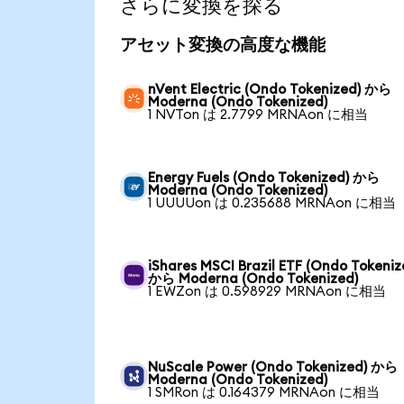
さらに変換を探る
アセット変換の高度な機能
nVent Electric (Ondo Tokenized) から
Moderna (Ondo Tokenized)
1 NVTon は 2.7799 MRNAon に相当
Energy Fuels (Ondo Tokenized) から
Moderna (Ondo Tokenized)
1 UUUUon は 0.235688 MRNAon に相当
iShares MSCI Brazil ETF (Ondo Tokeniz
から Moderna (Ondo Tokenized)
1 EWZon は 0.598929 MRNAon に相当
NuScale Power (Ondo Tokenized) から
Moderna (Ondo Tokenized)
1 SMRon は 0.164379 MRNAon に相当