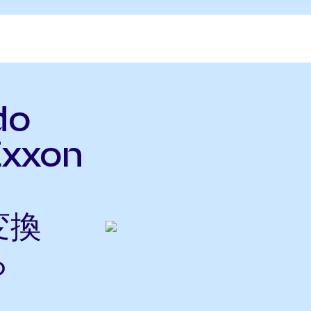
do
Exxon
変換
ら