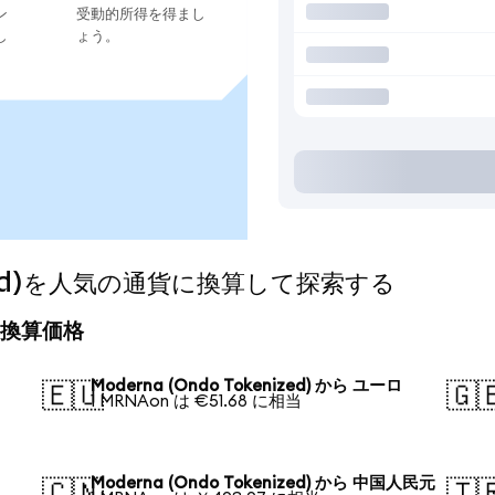
ン
受動的所得を得まし
し
ょう。
nized)を人気の通貨に換算して探索する
今日の換算価格
Moderna (Ondo Tokenized) から ユーロ
🇪🇺
🇬
1 MRNAon は €51.68 に相当
Moderna (Ondo Tokenized) から 中国人民元
🇨🇳
🇹