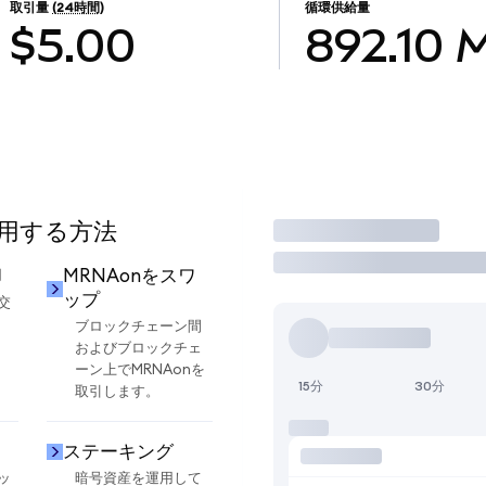
取引量
(24時間)
循環供給量
$5.00
892.10
使用する方法
取引
却
MRNAonをスワ
ップ
交
ブロックチェーン間
およびブロックチェ
ーン上でMRNAonを
15分
30分
取引します。
ステーキング
ッ
暗号資産を運用して