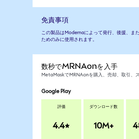
免責事項
この製品はModernaによって発行、後援、
ためのみに使用されます。
数秒でMRNAonを入手
MetaMaskでMRNAonを購入、売却、取
Google Play
評価
ダウンロード数
4.4
10M+
4