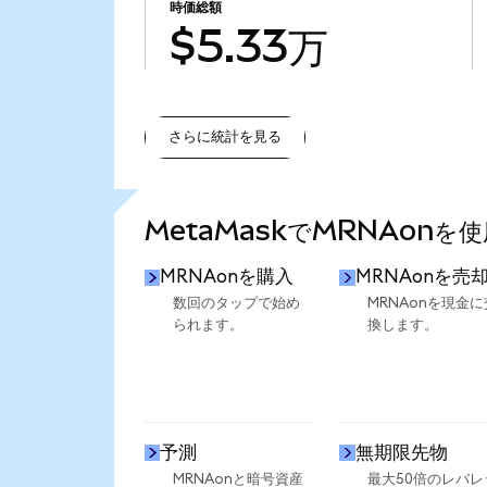
時価総額
$5.33万
さらに統計を見る
さらに統計を見る
MetaMaskでMRNAonを
MRNAonを購入
MRNAonを売
数回のタップで始め
MRNAonを現金に
られます。
換します。
予測
無期限先物
MRNAonと暗号資産
最大50倍のレバレ