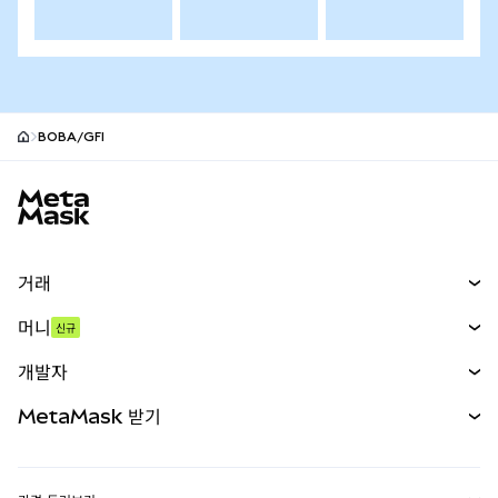
BOBA/GFI
MetaMask 사이트 바닥글
거래
스왑
머니
신규
예측 시장
신규
매수
개발자
무기한 선물
신규
카드
문서 보기
MetaMask 받기
실물자산
mUSD
신규
대시보드
Transaction Shield
수익 창출
Smart Accounts Kit
에이전트 지갑
신규