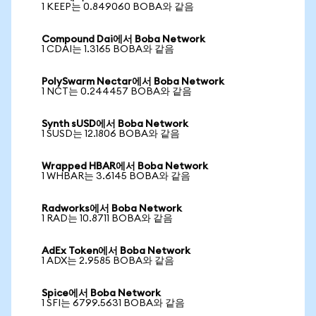
1 KEEP는 0.849060 BOBA와 같음
Compound Dai에서 Boba Network
1 CDAI는 1.3165 BOBA와 같음
PolySwarm Nectar에서 Boba Network
1 NCT는 0.244457 BOBA와 같음
Synth sUSD에서 Boba Network
1 SUSD는 12.1806 BOBA와 같음
Wrapped HBAR에서 Boba Network
1 WHBAR는 3.6145 BOBA와 같음
Radworks에서 Boba Network
1 RAD는 10.8711 BOBA와 같음
AdEx Token에서 Boba Network
1 ADX는 2.9585 BOBA와 같음
Spice에서 Boba Network
1 SFI는 6799.5631 BOBA와 같음