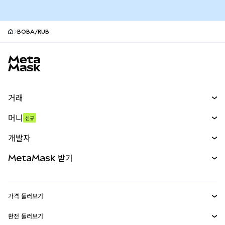
BOBA/RUB
MetaMask 사이트 바닥글
거래
스왑
머니
신규
예측 시장
신규
매수
개발자
무기한 선물
신규
카드
문서 보기
MetaMask 받기
실물자산
mUSD
신규
대시보드
Transaction Shield
수익 창출
Smart Accounts Kit
에이전트 지갑
신규
가격 둘러보기
임베디드 지갑
Snaps
비트코인 가격
환전 둘러보기
MetaMask Connect
이더리움 가격
보상
신규