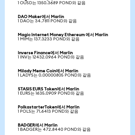
1 OUSD는 1350.3689 POND와 같음
DAO Maker에서 Marlin
1 DAO는 34.7811 POND와 같음
Magic Internet Money Ethereum 에서 Marlin
1 MIM는 137.3233 POND와 같음
Inverse Finance에서 Marlin
1 INV는 12432.0964 POND와 같음
Milady Meme Coin에서 Marlin
1 LADYS는 0.00000805 POND와 같음
STASIS EURS Token에서 Marlin
1 EURS는 1635.0909 POND와 같음
PolkastarterToken에서 Marlin
1 POLS는 71.6413 POND와 같음
BADGER에서 Marlin
1 BADGER는 472.8440 POND와 같음