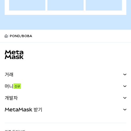
POND/BOBA
MetaMask 사이트 바닥글
거래
스왑
머니
신규
예측 시장
신규
매수
개발자
무기한 선물
신규
카드
문서 보기
MetaMask 받기
실물자산
mUSD
신규
대시보드
Transaction Shield
수익 창출
Smart Accounts Kit
에이전트 지갑
신규