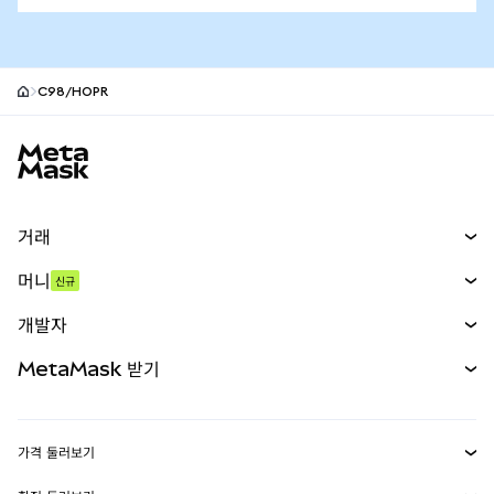
C98/HOPR
MetaMask 사이트 바닥글
거래
스왑
머니
신규
예측 시장
신규
매수
개발자
무기한 선물
신규
카드
문서 보기
MetaMask 받기
실물자산
mUSD
신규
대시보드
Transaction Shield
수익 창출
Smart Accounts Kit
에이전트 지갑
신규
가격 둘러보기
임베디드 지갑
Snaps
비트코인 가격