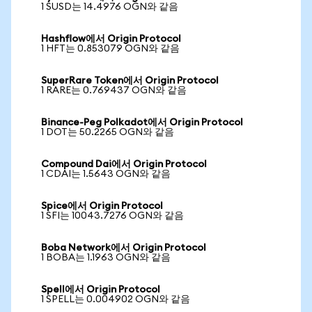
1 SUSD는 14.4976 OGN와 같음
Hashflow에서 Origin Protocol
1 HFT는 0.853079 OGN와 같음
SuperRare Token에서 Origin Protocol
1 RARE는 0.769437 OGN와 같음
Binance-Peg Polkadot에서 Origin Protocol
1 DOT는 50.2265 OGN와 같음
Compound Dai에서 Origin Protocol
1 CDAI는 1.5643 OGN와 같음
Spice에서 Origin Protocol
1 SFI는 10043.7276 OGN와 같음
Boba Network에서 Origin Protocol
1 BOBA는 1.1963 OGN와 같음
Spell에서 Origin Protocol
1 SPELL는 0.004902 OGN와 같음