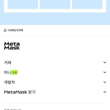
OGN/C98
MetaMask 사이트 바닥글
거래
스왑
머니
신규
예측 시장
신규
매수
개발자
무기한 선물
신규
카드
문서 보기
MetaMask 받기
실물자산
mUSD
신규
대시보드
Transaction Shield
수익 창출
Smart Accounts Kit
에이전트 지갑
신규