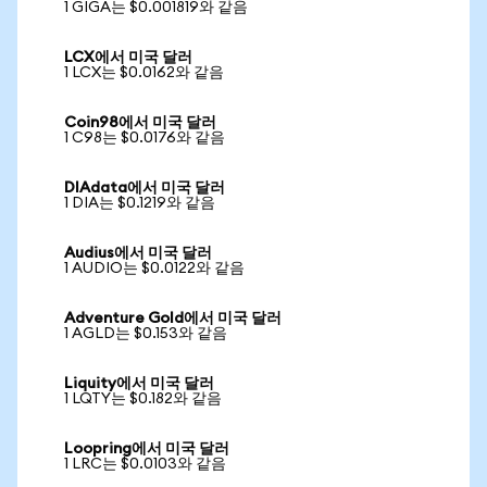
1 GIGA는 $0.001819와 같음
LCX에서 미국 달러
1 LCX는 $0.0162와 같음
Coin98에서 미국 달러
1 C98는 $0.0176와 같음
DIAdata에서 미국 달러
1 DIA는 $0.1219와 같음
Audius에서 미국 달러
1 AUDIO는 $0.0122와 같음
Adventure Gold에서 미국 달러
1 AGLD는 $0.153와 같음
Liquity에서 미국 달러
1 LQTY는 $0.182와 같음
Loopring에서 미국 달러
1 LRC는 $0.0103와 같음