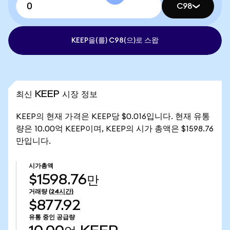
C98
KEEP을(를) C98(으)로 스왑
최신 KEEP 시장 정보
KEEP의 현재 가격은 KEEP당 $0.016입니다. 현재 유통
량은 10.00억 KEEP이며, KEEP의 시가 총액은 $1598.76
만입니다.
시가총액
$1598.76만
거래량
(24시간)
$877.92
유통 중인 공급량