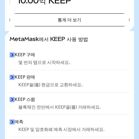
10.00억
KEEP
통계 더 보기
통계 더 보기
MetaMask에서 KEEP 사용 방법
KEEP 구매
몇 번의 탭으로 시작하세요.
KEEP 판매
KEEP을(를) 현금으로 교환하세요.
KEEP 스왑
블록체인 전반에서 KEEP을(를) 거래하세요.
예측
KEEP 및 암호화폐 예측 시장에서 거래하세요.