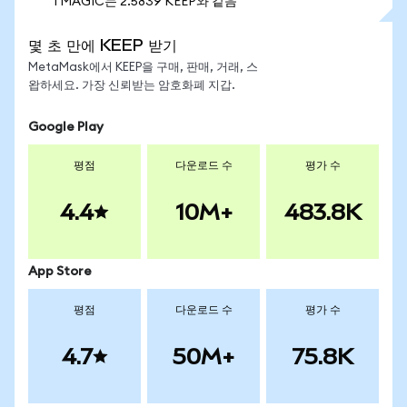
1 MAGIC는 2.5839 KEEP와 같음
몇 초 만에 KEEP 받기
MetaMask에서 KEEP을 구매, 판매, 거래, 스
왑하세요. 가장 신뢰받는 암호화폐 지갑.
Google Play
평점
다운로드 수
평가 수
4.4
10M+
483.8K
App Store
평점
다운로드 수
평가 수
4.7
50M+
75.8K