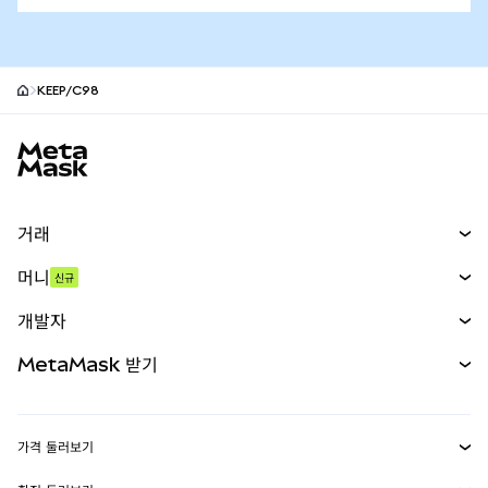
KEEP/C98
MetaMask 사이트 바닥글
거래
스왑
머니
신규
예측 시장
신규
매수
개발자
무기한 선물
신규
카드
문서 보기
MetaMask 받기
실물자산
mUSD
신규
대시보드
Transaction Shield
수익 창출
Smart Accounts Kit
에이전트 지갑
신규
가격 둘러보기
임베디드 지갑
Snaps
비트코인 가격