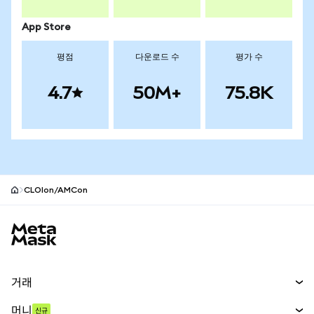
App Store
평점
다운로드 수
평가 수
4.7
50M+
75.8K
CLOIon/AMCon
MetaMask 사이트 바닥글
거래
스왑
머니
신규