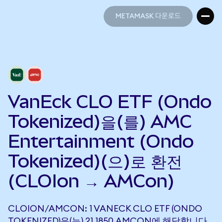
METAMASK 다운로드
METAMASK 다운로드
VanEck CLO ETF (Ondo
Tokenized)을(를) AMC
Entertainment (Ondo
Tokenized)(으)로 환전
(CLOIon → AMCon)
CLOION/AMCON: 1 VANECK CLO ETF (ONDO
TOKENIZED)은(는) 21.1850 AMCON에 해당합니다