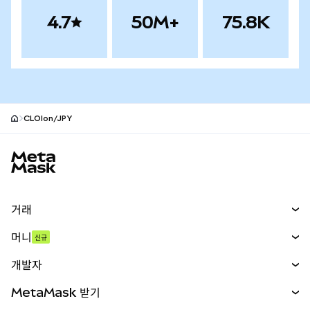
4.7
50M+
75.8K
CLOIon/JPY
MetaMask 사이트 바닥글
거래
스왑
머니
신규
예측 시장
신규
매수
개발자
무기한 선물
신규
카드
문서 보기
MetaMask 받기
실물자산
mUSD
신규
대시보드
Transaction Shield