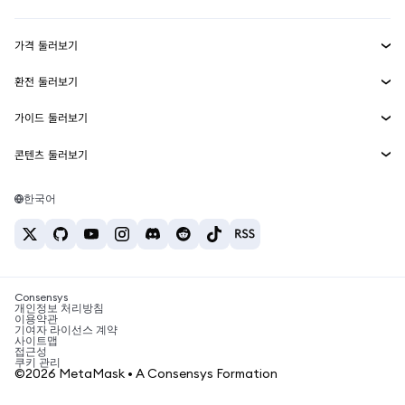
수익 창출
Smart Accounts Kit
에이전트 지갑
신규
가격 둘러보기
임베디드 지갑
Snaps
비트코인 가격
환전 둘러보기
MetaMask Connect
이더리움 가격
보상
신규
BTC를 USD로 환전
솔라나 가격
가이드 둘러보기
Snaps
보안
ETH를 USD로 환전
BTC 매수
시바이누 가격
USDT를 INR로 환전
콘텐츠 둘러보기
웹3 서비스
고객 지원
ETH 매수
페페 가격
비트코인 지갑
BTC를 USDT로 환전
SOL 매수
채용
테더 가격
솔라나 지갑
한국어
BTC를 INR로 환전
PEPE 매수
연락처
USDC 가격
최고의 암호화폐 카드
ETH를 USDT로 환전
USDT 매수
체인링크 가격
최고의 모바일 암호화폐 지갑
USDT를 PHP로 환전
USDC 매수
Polymarket이란?
BTC를 EUR로 환전
SHIB 매수
Consensys
암호화폐 세금 뉴스
개인정보 처리방침
이용약관
BNB 매수
기여자 라이선스 계약
암호화폐 매수 방법
사이트맵
접근성
비트코인 매도 방법
쿠키 관리
©2026 MetaMask • A Consensys Formation