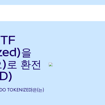
ETF
zed)을
으)로 환전
D)
NDO TOKENIZED)은(는)