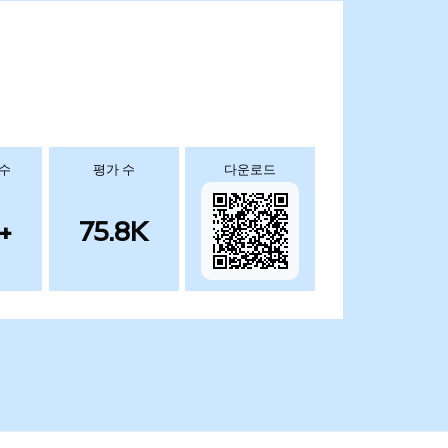
 수
평가 수
다운로드
+
75.8K