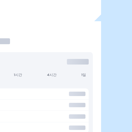
1시간
4시간
1일