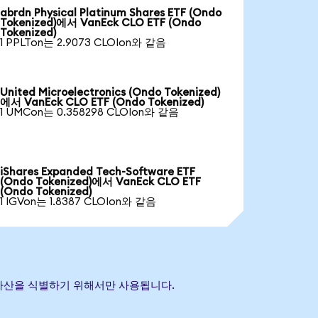
abrdn Physical Platinum Shares ETF (Ondo
Tokenized)에서 VanEck CLO ETF (Ondo
Tokenized)
1 PPLTon는 2.9073 CLOIon와 같음
United Microelectronics (Ondo Tokenized)
에서 VanEck CLO ETF (Ondo Tokenized)
1 UMCon는 0.358298 CLOIon와 같음
iShares Expanded Tech-Software ETF
(Ondo Tokenized)에서 VanEck CLO ETF
(Ondo Tokenized)
1 IGVon는 1.8387 CLOIon와 같음
참조 자산을 식별하기 위해서만 사용됩니다.