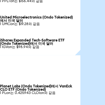
1 PPLTon는 $156.44와 같음
United Microelectronics (Ondo Tokenized)
에서 미국 달러
1 UMCon는 $19.28와 같음
iShares Expanded Tech-Software ETF
(Ondo Tokenized)에서 미국 달러
1 IGVon는 $98.94와 같음
Planet Labs (Ondo Tokenized)에서 VanEck
CLO ETF (Ondo Tokenized)
1 PLon는 0.425943 CLOIon와 같음