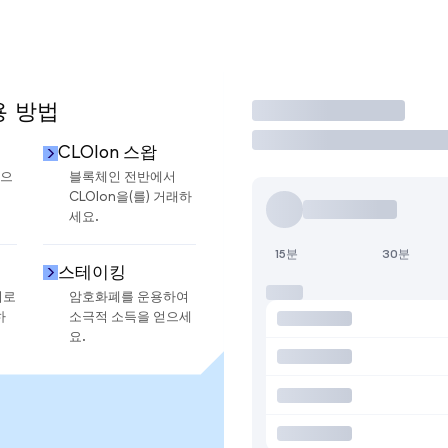
용 방법
거래
CLOIon 스왑
금으
블록체인 전반에서
CLOIon을(를) 거래하
세요.
15분
30분
스테이킹
지로
암호화폐를 운용하여
하
소극적 소득을 얻으세
요.