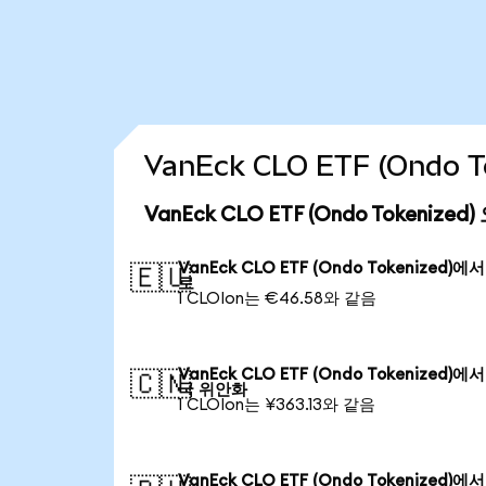
VanEck CLO ETF (Ondo
VanEck CLO ETF (Ondo Tokeniz
VanEck CLO ETF (Ondo Tokenized)에
🇪🇺
로
1 CLOIon는 €46.58와 같음
VanEck CLO ETF (Ondo Tokenized)에
🇨🇳
국 위안화
1 CLOIon는 ¥363.13와 같음
VanEck CLO ETF (Ondo Tokenized)에