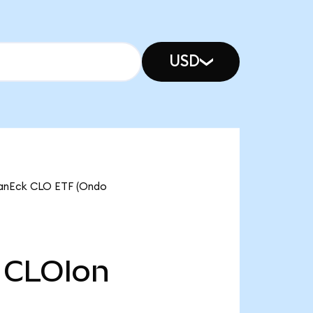
USD
nEck CLO ETF (Ondo
CLOIon