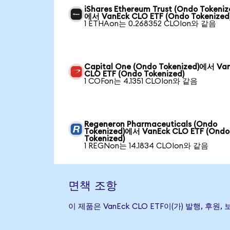
iShares Ethereum Trust (Ondo Tokeniz
에서 VanEck CLO ETF (Ondo Tokenized
1 ETHAon는 0.268352 CLOIon와 같음
Capital One (Ondo Tokenized)에서 Va
CLO ETF (Ondo Tokenized)
1 COFon는 4.1351 CLOIon와 같음
Regeneron Pharmaceuticals (Ondo
Tokenized)에서 VanEck CLO ETF (Ondo
Tokenized)
1 REGNon는 14.1834 CLOIon와 같음
면책 조항
이 제품은 VanEck CLO ETF이(가) 발행,