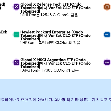
ed)
Global X Defense Tech ETF (Ondo
)
Tokenized)에서 VanEck CLO ETF (Ondo
Tokenized)
1 SHLDon는 1.2548 CLOIon와 같음
nEck
Hewlett Packard Enterprise (Ondo
Tokenized)에서 VanEck CLO ETF (Ondo
Tokenized)
1 HPEon는 0.986991 CLOIon와 같음
Global X MSCI Argentina ETF (Ondo
Tokenized)에서 VanEck CLO ETF (Ondo
Tokenized)
1 ARGTon는 1.7305 CLOIon와 같음
 후원, 보증하거나 제휴한 것이 아닙니다. 회사명 및 기타 상표는 기초 