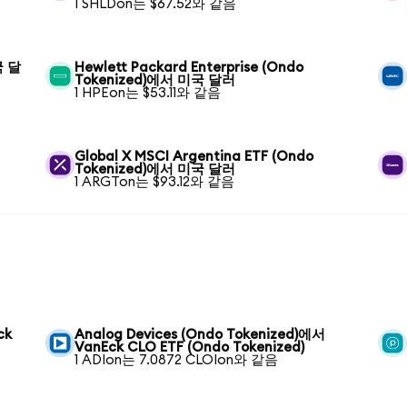
1 SHLDon는 $67.52와 같음
국 달
Hewlett Packard Enterprise (Ondo
Tokenized)에서 미국 달러
1 HPEon는 $53.11와 같음
Global X MSCI Argentina ETF (Ondo
Tokenized)에서 미국 달러
1 ARGTon는 $93.12와 같음
ck
Analog Devices (Ondo Tokenized)에서
VanEck CLO ETF (Ondo Tokenized)
1 ADIon는 7.0872 CLOIon와 같음