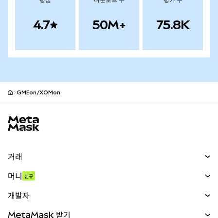
평점
다운로드 수
평가 수
4.7
50M+
75.8K
GMEon/XOMon
MetaMask 사이트 바닥글
거래
스왑
머니
신규
예측 시장
신규
매수
개발자
무기한 선물
신규
카드
문서 보기
MetaMask 받기