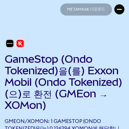
METAMASK 다운로드
METAMASK 다운로드
GameStop (Ondo
Tokenized)을(를) Exxon
Mobil (Ondo Tokenized)
(으)로 환전 (GMEon →
XOMon)
GMEON/XOMON: 1 GAMESTOP (ONDO
TOKENIZED)은(는) 0.126294 XOMON에 해당합니