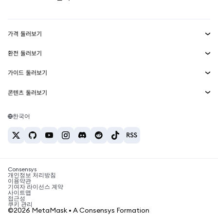
실물자산
mUSD
신규
대시보드
Transaction Shield
수익 창출
Smart Accounts Kit
에이전트 지갑
신규
가격 둘러보기
임베디드 지갑
Snaps
비트코인 가격
환전 둘러보기
MetaMask Connect
이더리움 가격
보상
신규
BTC를 USD로 환전
솔라나 가격
가이드 둘러보기
Snaps
보안
ETH를 USD로 환전
BTC 매수
시바이누 가격
USDT를 INR로 환전
콘텐츠 둘러보기
웹3 서비스
고객 지원
ETH 매수
페페 가격
비트코인 지갑
BTC를 USDT로 환전
SOL 매수
채용
테더 가격
솔라나 지갑
한국어
BTC를 INR로 환전
PEPE 매수
연락처
USDC 가격
최고의 암호화폐 카드
ETH를 USDT로 환전
USDT 매수
체인링크 가격
최고의 모바일 암호화폐 지갑
USDT를 PHP로 환전
USDC 매수
Polymarket이란?
BTC를 EUR로 환전
SHIB 매수
Consensys
암호화폐 세금 뉴스
개인정보 처리방침
이용약관
BNB 매수
기여자 라이선스 계약
암호화폐 매수 방법
사이트맵
접근성
비트코인 매도 방법
쿠키 관리
©2026 MetaMask • A Consensys Formation