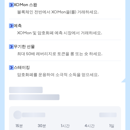
XOMon 스왑
블록체인 전반에서 XOMon을(를) 거래하세요.
예측
XOMon 및 암호화폐 예측 시장에서 거래하세요.
무기한 선물
최대 50배 레버리지로 토큰을 롱 또는 숏 하세요.
스테이킹
암호화폐를 운용하여 소극적 소득을 얻으세요.
거래
15분
30분
1시간
4시간
1일