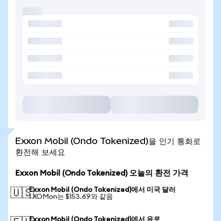
Exxon Mobil (Ondo Tokenized)을 인기 통화로
환전해 보세요
Exxon Mobil (Ondo Tokenized) 오늘의 환전 가격
Exxon Mobil (Ondo Tokenized)에서 미국 달러
🇺🇸
1 XOMon는 $153.69와 같음
Exxon Mobil (Ondo Tokenized)에서 유로