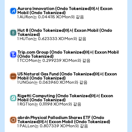
Aurora Innovation (Ondo Tokenized)에서 Exxon
Mobil (Ondo Tokenized)
1 AURon는 0.044115 XOMon와 같음
Hut 8 (Ondo Tokenized)에서 Exxon Mobil (Ondo
Tokenized)
1 HUTon는 0.623333 XOMon와 같음
Trip.com Group (Ondo Tokenized)에서 Exxon Mobil
(Ondo Tokenized)
1 TCOMon는 0.299239 XOMon와 같음
US Natural Gas Fund (Ondo Tokenized)에서 Exxon
Mobil (Ondo Tokenized)
1 UNGon는 0.063960 XOMon와 같음
Rigetti Computing (Ondo Tokenized)에서 Exxon
Mobil (Ondo Tokenized)
1 RGTIon는 0.111198 XOMon와 같음
abrdn Physical Palladium Shares ETF (Ondo
Tokenized)에서 Exxon Mobil (Ondo Tokenized)
1 PALLon는 0.807339 XOMon와 같음