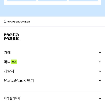
FFOGon/GMEon
MetaMask 사이트 바닥글
거래
스왑
머니
신규
예측 시장
신규
매수
개발자
무기한 선물
신규
카드
문서 보기
MetaMask 받기
실물자산
mUSD
신규
대시보드
Transaction Shield
수익 창출
Smart Accounts Kit
에이전트 지갑
신규
가격 둘러보기
임베디드 지갑
Snaps
비트코인 가격