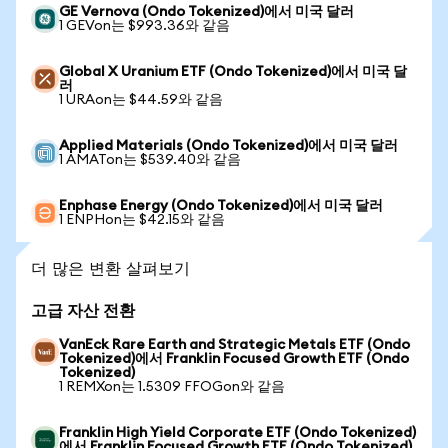
GE Vernova (Ondo Tokenized)에서 미국 달러
1 GEVon는 $993.36와 같음
Global X Uranium ETF (Ondo Tokenized)에서 미국 달
러
1 URAon는 $44.59와 같음
Applied Materials (Ondo Tokenized)에서 미국 달러
1 AMATon는 $539.40와 같음
Enphase Energy (Ondo Tokenized)에서 미국 달러
1 ENPHon는 $42.15와 같음
더 많은 변환 살펴보기
고급 자산 전환
VanEck Rare Earth and Strategic Metals ETF (Ondo
Tokenized)에서 Franklin Focused Growth ETF (Ondo
Tokenized)
1 REMXon는 1.5309 FFOGon와 같음
Franklin High Yield Corporate ETF (Ondo Tokenized)
에서 Franklin Focused Growth ETF (Ondo Tokenized)