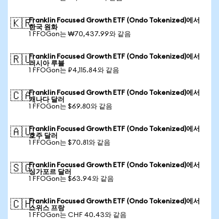
Franklin Focused Growth ETF (Ondo Tokenized)에서
🇰🇷
한국 원화
1 FFOGon는 ₩70,437.99와 같음
Franklin Focused Growth ETF (Ondo Tokenized)에서
🇷🇺
러시아 루블
1 FFOGon는 ₽4,115.84와 같음
Franklin Focused Growth ETF (Ondo Tokenized)에서
🇨🇦
캐나다 달러
1 FFOGon는 $69.80와 같음
Franklin Focused Growth ETF (Ondo Tokenized)에서
🇦🇺
호주 달러
1 FFOGon는 $70.81와 같음
Franklin Focused Growth ETF (Ondo Tokenized)에서
🇸🇬
싱가포르 달러
1 FFOGon는 $63.94와 같음
Franklin Focused Growth ETF (Ondo Tokenized)에서
🇨🇭
스위스 프랑
1 FFOGon는 CHF 40.43와 같음