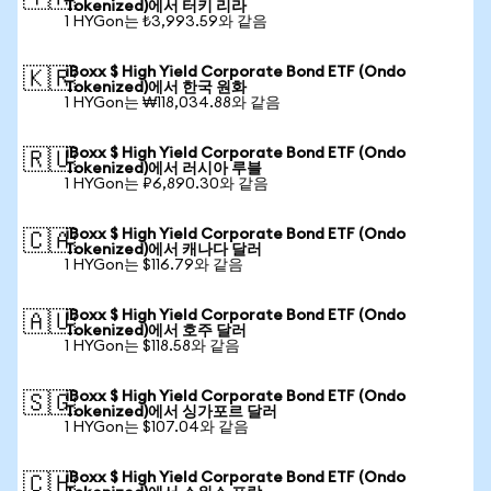
Tokenized)에서 터키 리라
1 HYGon는 ₺3,993.59와 같음
iBoxx $ High Yield Corporate Bond ETF (Ondo
🇰🇷
Tokenized)에서 한국 원화
1 HYGon는 ₩118,034.88와 같음
iBoxx $ High Yield Corporate Bond ETF (Ondo
🇷🇺
Tokenized)에서 러시아 루블
1 HYGon는 ₽6,890.30와 같음
iBoxx $ High Yield Corporate Bond ETF (Ondo
🇨🇦
Tokenized)에서 캐나다 달러
1 HYGon는 $116.79와 같음
iBoxx $ High Yield Corporate Bond ETF (Ondo
🇦🇺
Tokenized)에서 호주 달러
1 HYGon는 $118.58와 같음
iBoxx $ High Yield Corporate Bond ETF (Ondo
🇸🇬
Tokenized)에서 싱가포르 달러
1 HYGon는 $107.04와 같음
iBoxx $ High Yield Corporate Bond ETF (Ondo
🇨🇭