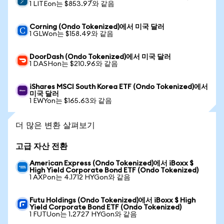
1 LITEon는 $853.97와 같음
Corning (Ondo Tokenized)에서 미국 달러
1 GLWon는 $158.49와 같음
DoorDash (Ondo Tokenized)에서 미국 달러
1 DASHon는 $210.96와 같음
iShares MSCI South Korea ETF (Ondo Tokenized)에서
미국 달러
1 EWYon는 $165.63와 같음
더 많은 변환 살펴보기
고급 자산 전환
American Express (Ondo Tokenized)에서 iBoxx $
High Yield Corporate Bond ETF (Ondo Tokenized)
1 AXPon는 4.1712 HYGon와 같음
Futu Holdings (Ondo Tokenized)에서 iBoxx $ High
Yield Corporate Bond ETF (Ondo Tokenized)
1 FUTUon는 1.2727 HYGon와 같음