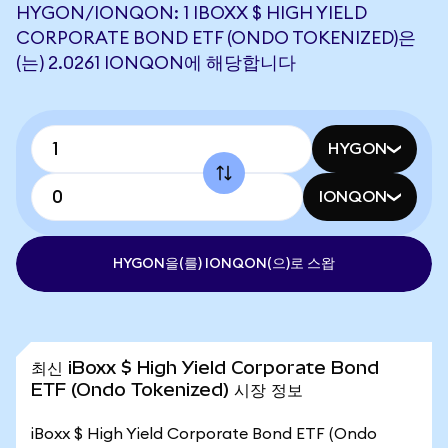
HYGON/IONQON: 1 IBOXX $ HIGH YIELD
CORPORATE BOND ETF (ONDO TOKENIZED)은
(는) 2.0261 IONQON에 해당합니다
HYGON
IONQON
HYGON을(를) IONQON(으)로 스왑
최신 iBoxx $ High Yield Corporate Bond
ETF (Ondo Tokenized) 시장 정보
iBoxx $ High Yield Corporate Bond ETF (Ondo