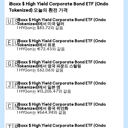
iBoxx $ High Yield Corporate Bond ETF (Ondo
Tokenized) 오늘의 환전 가격
iBoxx $ High Yield Corporate Bond ETF (Ondo
🇺🇸
Tokenized)에서 미국 달러
1 HYGon는 $83.72와 같음
iBoxx $ High Yield Corporate Bond ETF (Ondo
🇪🇺
Tokenized)에서 유로
1 HYGon는 €72.43와 같음
iBoxx $ High Yield Corporate Bond ETF (Ondo
🇬🇧
Tokenized)에서 영국 파운드 스털링
1 HYGon는 £62.06와 같음
iBoxx $ High Yield Corporate Bond ETF (Ondo
🇯🇵
Tokenized)에서 일본 엔
1 HYGon는 ¥13,205.47와 같음
iBoxx $ High Yield Corporate Bond ETF (Ondo
🇨🇳
Tokenized)에서 중국 위안화
1 HYGon는 ¥564.98와 같음
iBoxx $ High Yield Corporate Bond ETF (Ondo
🇹🇷