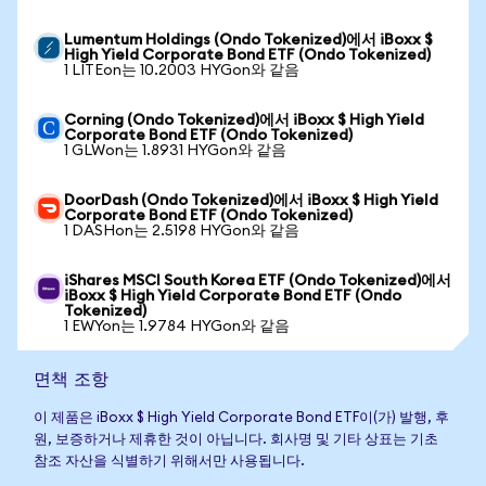
Lumentum Holdings (Ondo Tokenized)에서 iBoxx $
High Yield Corporate Bond ETF (Ondo Tokenized)
1 LITEon는 10.2003 HYGon와 같음
Corning (Ondo Tokenized)에서 iBoxx $ High Yield
Corporate Bond ETF (Ondo Tokenized)
1 GLWon는 1.8931 HYGon와 같음
DoorDash (Ondo Tokenized)에서 iBoxx $ High Yield
Corporate Bond ETF (Ondo Tokenized)
1 DASHon는 2.5198 HYGon와 같음
iShares MSCI South Korea ETF (Ondo Tokenized)에서
iBoxx $ High Yield Corporate Bond ETF (Ondo
Tokenized)
1 EWYon는 1.9784 HYGon와 같음
면책 조항
이 제품은 iBoxx $ High Yield Corporate Bond ETF이(가) 발행, 후
원, 보증하거나 제휴한 것이 아닙니다. 회사명 및 기타 상표는 기초
참조 자산을 식별하기 위해서만 사용됩니다.