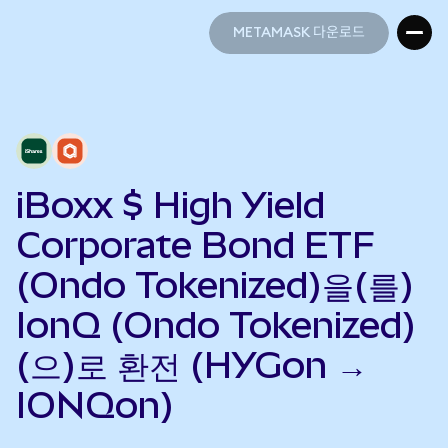
METAMASK 다운로드
METAMASK 다운로드
iBoxx $ High Yield
Corporate Bond ETF
(Ondo Tokenized)을(를)
IonQ (Ondo Tokenized)
(으)로 환전 (HYGon →
IONQon)