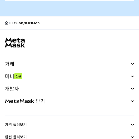
HYGon/IONQon
MetaMask 사이트 바닥글
거래
스왑
머니
신규
예측 시장
신규
매수
개발자
무기한 선물
신규
카드
문서 보기
MetaMask 받기
실물자산
mUSD
신규
대시보드
Transaction Shield
수익 창출
Smart Accounts Kit
에이전트 지갑
신규
가격 둘러보기
임베디드 지갑
Snaps
비트코인 가격
환전 둘러보기