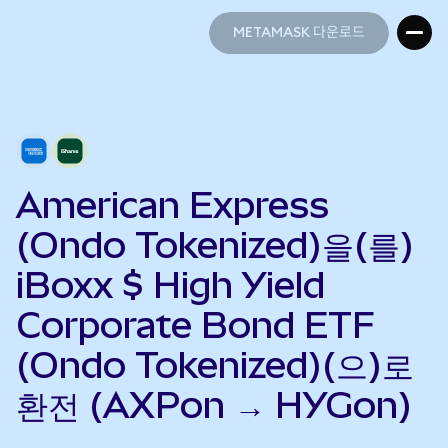
METAMASK 다운로드
METAMASK 다운로드
American Express
(Ondo Tokenized)을(를)
iBoxx $ High Yield
Corporate Bond ETF
(Ondo Tokenized)(으)로
환전 (AXPon → HYGon)