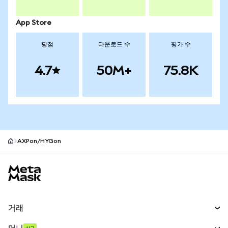
App Store
평점
다운로드 수
평가 수
4.7
50M+
75.8K
AXPon/HYGon
MetaMask 사이트 바닥글
거래
스왑