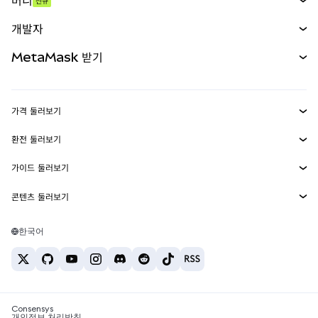
머니
신규
예측 시장
신규
매수
개발자
무기한 선물
신규
카드
문서 보기
MetaMask 받기
실물자산
mUSD
신규
대시보드
Transaction Shield
수익 창출
Smart Accounts Kit
에이전트 지갑
신규
가격 둘러보기
임베디드 지갑
Snaps
비트코인 가격
환전 둘러보기
MetaMask Connect
이더리움 가격
보상
신규
BTC를 USD로 환전
솔라나 가격
가이드 둘러보기
Snaps
보안
ETH를 USD로 환전
BTC 매수
시바이누 가격
USDT를 INR로 환전
콘텐츠 둘러보기
웹3 서비스
고객 지원
ETH 매수
페페 가격
비트코인 지갑
BTC를 USDT로 환전
SOL 매수
채용
테더 가격
솔라나 지갑
한국어
BTC를 INR로 환전
PEPE 매수
연락처
USDC 가격
최고의 암호화폐 카드
ETH를 USDT로 환전
USDT 매수
체인링크 가격
최고의 모바일 암호화폐 지갑
USDT를 PHP로 환전
USDC 매수
Polymarket이란?
BTC를 EUR로 환전
SHIB 매수
Consensys
암호화폐 세금 뉴스
개인정보 처리방침