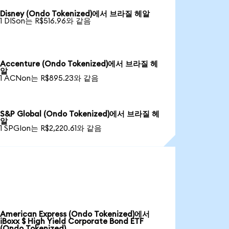
Disney (Ondo Tokenized)에서 브라질 헤알
1 DISon는 R$516.96와 같음
Accenture (Ondo Tokenized)에서 브라질 헤
알
1 ACNon는 R$895.23와 같음
S&P Global (Ondo Tokenized)에서 브라질 헤
알
1 SPGIon는 R$2,220.61와 같음
American Express (Ondo Tokenized)에서
iBoxx $ High Yield Corporate Bond ETF
(Ondo Tokenized)