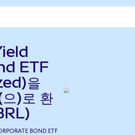
ield
nd ETF
zed)을
(으)로 환
BRL)
CORPORATE BOND ETF