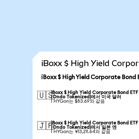
iBoxx $ High Yield Cor
iBoxx $ High Yield Corporate Bo
iBoxx $ High Yield Corporate Bond ETF
🇺🇸
(Ondo Tokenized)에서 미국 달러
1 HYGon는 $83.69와 같음
iBoxx $ High Yield Corporate Bond ETF
🇯🇵
(Ondo Tokenized)에서 일본 엔
1 HYGon는 ¥13,211.64와 같음