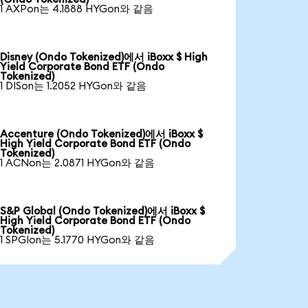
1 AXPon는 4.1888 HYGon와 같음
Disney (Ondo Tokenized)에서 iBoxx $ High
Yield Corporate Bond ETF (Ondo
Tokenized)
1 DISon는 1.2052 HYGon와 같음
Accenture (Ondo Tokenized)에서 iBoxx $
High Yield Corporate Bond ETF (Ondo
Tokenized)
1 ACNon는 2.0871 HYGon와 같음
S&P Global (Ondo Tokenized)에서 iBoxx $
High Yield Corporate Bond ETF (Ondo
Tokenized)
1 SPGIon는 5.1770 HYGon와 같음