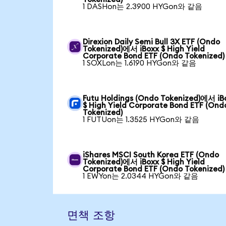
1 DASHon는 2.3900 HYGon와 같음
Direxion Daily Semi Bull 3X ETF (Ondo
Tokenized)에서 iBoxx $ High Yield
Corporate Bond ETF (Ondo Tokenized)
1 SOXLon는 1.6190 HYGon와 같음
Futu Holdings (Ondo Tokenized)에서 iB
$ High Yield Corporate Bond ETF (Ond
Tokenized)
1 FUTUon는 1.3525 HYGon와 같음
iShares MSCI South Korea ETF (Ondo
Tokenized)에서 iBoxx $ High Yield
Corporate Bond ETF (Ondo Tokenized)
1 EWYon는 2.0344 HYGon와 같음
면책 조항