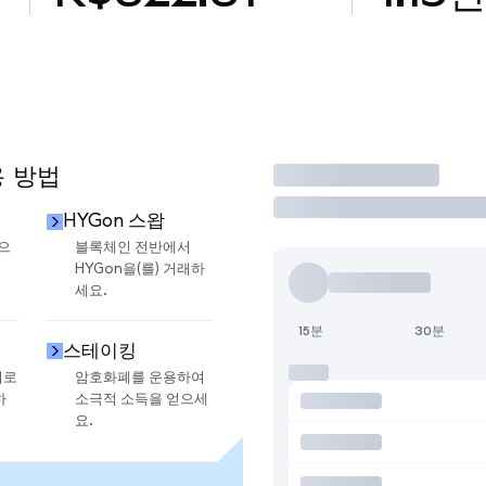
용 방법
거래
HYGon 스왑
금으
블록체인 전반에서
HYGon을(를) 거래하
세요.
15분
30분
스테이킹
지로
암호화폐를 운용하여
하
소극적 소득을 얻으세
요.