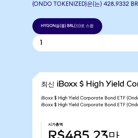
(ONDO TOKENIZED)은(는) 428.9332
HYGON을(를) BRL(으)로 스왑
최신 iBoxx $ High Yield C
iBoxx $ High Yield Corporate Bond ET
iBoxx $ High Yield Corporate Bond ETF
시가총액
R$485.23만