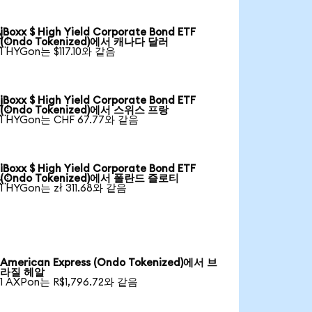
iBoxx $ High Yield Corporate Bond ETF

(Ondo Tokenized)에서 캐나다 달러
1 HYGon는 $117.10와 같음
iBoxx $ High Yield Corporate Bond ETF

(Ondo Tokenized)에서 스위스 프랑
1 HYGon는 CHF 67.77와 같음
iBoxx $ High Yield Corporate Bond ETF

(Ondo Tokenized)에서 폴란드 즐로티
1 HYGon는 zł 311.68와 같음
American Express (Ondo Tokenized)에서 브
라질 헤알
1 AXPon는 R$1,796.72와 같음