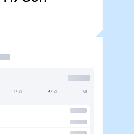
1시간
4시간
1일