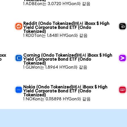
1 ADBEon는 3.0720 HYGon와 같음
Reddit (Ondo Tokenized)에서 iBoxx $ High
Yield Corporate Bond ETF (Ondo
Tokenized)
1 RDDTon는 1.8481 HYGon와 같음
oxx
Corning (Ondo Tokenized)에서 iBoxx $ High
o
Yield Corporate Bond ETF (Ondo
Tokenized)
1 GLWon는 1.8964 HYGon와 같음
Nokia (Ondo Tokenized)에서 iBoxx $ High
Yield Corporate Bond ETF (Ondo
Tokenized)
1 NOKon는 0.115898 HYGon와 같음