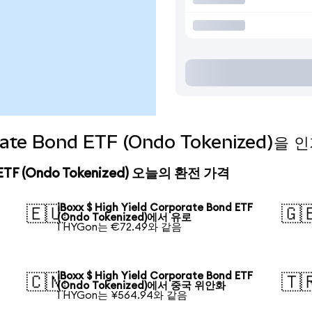
porate Bond ETF (Ondo Tokenized
nd ETF (Ondo Tokenized) 오늘의 환전 가격
iBoxx $ High Yield Corporate Bond ETF
🇪🇺
🇬
(Ondo Tokenized)에서 유로
1 HYGon는 €72.49와 같음
iBoxx $ High Yield Corporate Bond ETF
🇨🇳
🇹
(Ondo Tokenized)에서 중국 위안화
1 HYGon는 ¥564.94와 같음