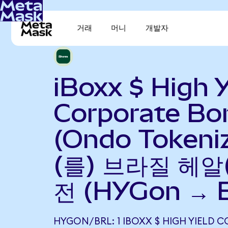
거래
머니
개발자
iBoxx $ High Y
Corporate Bo
(Ondo Tokeni
(를) 브라질 헤알
전 (HYGon → 
HYGON/BRL: 1 IBOXX $ HIGH YIELD 