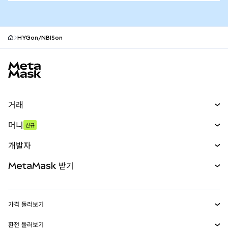
HYGon/NBISon
MetaMask 사이트 바닥글
거래
스왑
머니
신규
예측 시장
신규
매수
개발자
무기한 선물
신규
카드
문서 보기
MetaMask 받기
실물자산
mUSD
신규
대시보드
Transaction Shield
수익 창출
Smart Accounts Kit
에이전트 지갑
신규
가격 둘러보기
임베디드 지갑
Snaps
비트코인 가격
환전 둘러보기