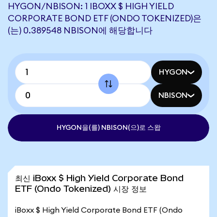
HYGON/NBISON: 1 IBOXX $ HIGH YIELD
CORPORATE BOND ETF (ONDO TOKENIZED)은
(는) 0.389548 NBISON에 해당합니다
HYGON
NBISON
HYGON을(를) NBISON(으)로 스왑
최신 iBoxx $ High Yield Corporate Bond
ETF (Ondo Tokenized) 시장 정보
iBoxx $ High Yield Corporate Bond ETF (Ondo