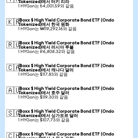
Tokenized)에서 터키 리라
1 HYGon는 ₺4,001.59와 같음
iBoxx $ High Yield Corporate Bond ETF (Ondo
🇰🇷
Tokenized)에서 한국 원화
1 HYGon는 ₩119,292.16와 같음
iBoxx $ High Yield Corporate Bond ETF (Ondo
🇷🇺
Tokenized)에서 러시아 루블
1 HYGon는 ₽6,808.32와 같음
iBoxx $ High Yield Corporate Bond ETF (Ondo
🇨🇦
Tokenized)에서 캐나다 달러
1 HYGon는 $117.83와 같음
iBoxx $ High Yield Corporate Bond ETF (Ondo
🇦🇺
Tokenized)에서 호주 달러
1 HYGon는 $119.30와 같음
iBoxx $ High Yield Corporate Bond ETF (Ondo
🇸🇬
Tokenized)에서 싱가포르 달러
1 HYGon는 $107.73와 같음
iBoxx $ High Yield Corporate Bond ETF (Ondo
🇨🇭