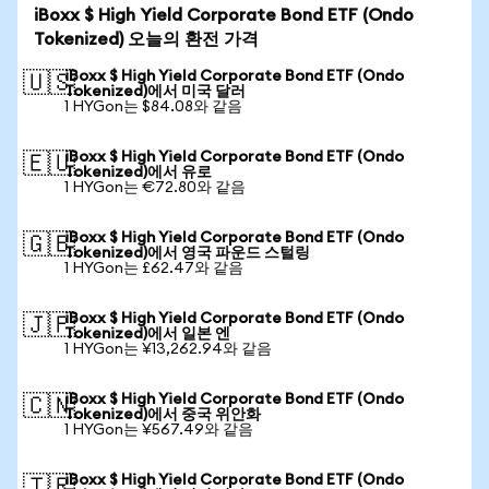
iBoxx $ High Yield Corporate Bond ETF (Ondo
Tokenized) 오늘의 환전 가격
iBoxx $ High Yield Corporate Bond ETF (Ondo
🇺🇸
Tokenized)에서 미국 달러
1 HYGon는 $84.08와 같음
iBoxx $ High Yield Corporate Bond ETF (Ondo
🇪🇺
Tokenized)에서 유로
1 HYGon는 €72.80와 같음
iBoxx $ High Yield Corporate Bond ETF (Ondo
🇬🇧
Tokenized)에서 영국 파운드 스털링
1 HYGon는 £62.47와 같음
iBoxx $ High Yield Corporate Bond ETF (Ondo
🇯🇵
Tokenized)에서 일본 엔
1 HYGon는 ¥13,262.94와 같음
iBoxx $ High Yield Corporate Bond ETF (Ondo
🇨🇳
Tokenized)에서 중국 위안화
1 HYGon는 ¥567.49와 같음
iBoxx $ High Yield Corporate Bond ETF (Ondo
🇹🇷