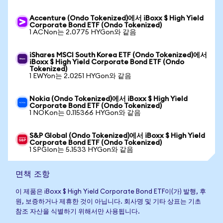
Accenture (Ondo Tokenized)에서 iBoxx $ High Yield
Corporate Bond ETF (Ondo Tokenized)
1 ACNon는 2.0775 HYGon와 같음
iShares MSCI South Korea ETF (Ondo Tokenized)에서
iBoxx $ High Yield Corporate Bond ETF (Ondo
Tokenized)
1 EWYon는 2.0251 HYGon와 같음
Nokia (Ondo Tokenized)에서 iBoxx $ High Yield
Corporate Bond ETF (Ondo Tokenized)
1 NOKon는 0.115366 HYGon와 같음
S&P Global (Ondo Tokenized)에서 iBoxx $ High Yield
Corporate Bond ETF (Ondo Tokenized)
1 SPGIon는 5.1533 HYGon와 같음
면책 조항
이 제품은 iBoxx $ High Yield Corporate Bond ETF이(가) 발행, 후
원, 보증하거나 제휴한 것이 아닙니다. 회사명 및 기타 상표는 기초
참조 자산을 식별하기 위해서만 사용됩니다.