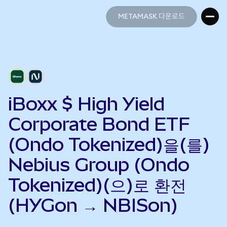
METAMASK 다운로드
METAMASK 다운로드
iBoxx $ High Yield
Corporate Bond ETF
(Ondo Tokenized)을(를)
Nebius Group (Ondo
Tokenized)(으)로 환전
(HYGon → NBISon)