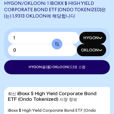
HYGON/OKLOON: 1 IBOXX $ HIGH YIELD
CORPORATE BOND ETF (ONDO TOKENIZED)은
(는) 1.9313 OKLOON에 해당합니다
HYGON
OKLOON
HYGON을(를) OKLOON(으)로 스왑
최신 iBoxx $ High Yield Corporate Bond
ETF (Ondo Tokenized) 시장 정보
iBoxx $ High Yield Corporate Bond ETF (Ondo