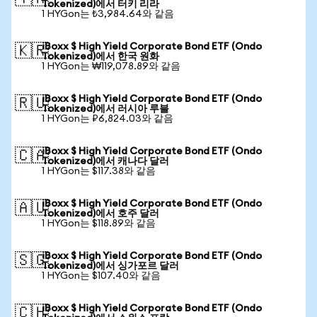
Tokenized)에서 터키 리라
1 HYGon는 ₺3,984.64와 같음
iBoxx $ High Yield Corporate Bond ETF (Ondo
🇰🇷
Tokenized)에서 한국 원화
1 HYGon는 ₩119,078.89와 같음
iBoxx $ High Yield Corporate Bond ETF (Ondo
🇷🇺
Tokenized)에서 러시아 루블
1 HYGon는 ₽6,824.03와 같음
iBoxx $ High Yield Corporate Bond ETF (Ondo
🇨🇦
Tokenized)에서 캐나다 달러
1 HYGon는 $117.38와 같음
iBoxx $ High Yield Corporate Bond ETF (Ondo
🇦🇺
Tokenized)에서 호주 달러
1 HYGon는 $118.89와 같음
iBoxx $ High Yield Corporate Bond ETF (Ondo
🇸🇬
Tokenized)에서 싱가포르 달러
1 HYGon는 $107.40와 같음
iBoxx $ High Yield Corporate Bond ETF (Ondo
🇨🇭