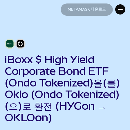
METAMASK 다운로드
METAMASK 다운로드
iBoxx $ High Yield
Corporate Bond ETF
(Ondo Tokenized)을(를)
Oklo (Ondo Tokenized)
(으)로 환전 (HYGon →
OKLOon)