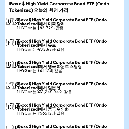
iBoxx $ High Yield Corporate Bond ETF (Ondo
Tokenized) 오늘의 환전 가격
iBoxx $ High Yield Corporate Bond ETF (Ondo
🇺🇸
Tokenized)에서 미국 달러
1 HYGon는 $83.72와 같음
iBoxx $ High Yield Corporate Bond ETF (Ondo
🇪🇺
Tokenized)에서 유로
1 HYGon는 €72.58와 같음
iBoxx $ High Yield Corporate Bond ETF (Ondo
🇬🇧
Tokenized)에서 영국 파운드 스털링
1 HYGon는 £62.17와 같음
iBoxx $ High Yield Corporate Bond ETF (Ondo
🇯🇵
Tokenized)에서 일본 엔
1 HYGon는 ¥13,245.34와 같음
iBoxx $ High Yield Corporate Bond ETF (Ondo
🇨🇳
Tokenized)에서 중국 위안화
1 HYGon는 ¥565.12와 같음
iBoxx $ High Yield Corporate Bond ETF (Ondo
🇹🇷