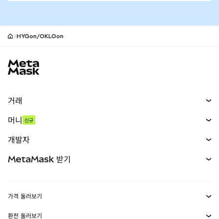
HYGon/OKLOon
MetaMask 사이트 바닥글
거래
스왑
머니
신규
예측 시장
신규
매수
개발자
무기한 선물
신규
카드
문서 보기
MetaMask 받기
실물자산
mUSD
신규
대시보드
Transaction Shield
수익 창출
Smart Accounts Kit
에이전트 지갑
신규
가격 둘러보기
임베디드 지갑
Snaps
비트코인 가격
환전 둘러보기