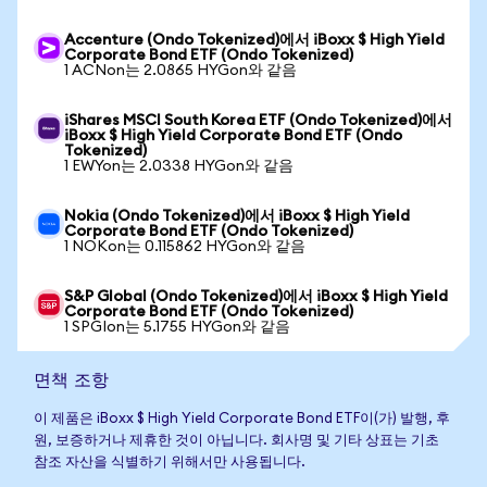
Accenture (Ondo Tokenized)에서 iBoxx $ High Yield
Corporate Bond ETF (Ondo Tokenized)
1 ACNon는 2.0865 HYGon와 같음
iShares MSCI South Korea ETF (Ondo Tokenized)에서
iBoxx $ High Yield Corporate Bond ETF (Ondo
Tokenized)
1 EWYon는 2.0338 HYGon와 같음
Nokia (Ondo Tokenized)에서 iBoxx $ High Yield
Corporate Bond ETF (Ondo Tokenized)
1 NOKon는 0.115862 HYGon와 같음
S&P Global (Ondo Tokenized)에서 iBoxx $ High Yield
Corporate Bond ETF (Ondo Tokenized)
1 SPGIon는 5.1755 HYGon와 같음
면책 조항
이 제품은 iBoxx $ High Yield Corporate Bond ETF이(가) 발행, 후
원, 보증하거나 제휴한 것이 아닙니다. 회사명 및 기타 상표는 기초
참조 자산을 식별하기 위해서만 사용됩니다.