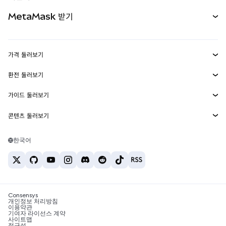
무기한 선물
신규
카드
문서 보기
MetaMask 받기
실물자산
mUSD
신규
대시보드
Transaction Shield
수익 창출
Smart Accounts Kit
에이전트 지갑
신규
가격 둘러보기
임베디드 지갑
Snaps
비트코인 가격
환전 둘러보기
MetaMask Connect
이더리움 가격
보상
신규
BTC를 USD로 환전
솔라나 가격
가이드 둘러보기
Snaps
보안
ETH를 USD로 환전
BTC 매수
시바이누 가격
USDT를 INR로 환전
콘텐츠 둘러보기
웹3 서비스
고객 지원
ETH 매수
페페 가격
비트코인 지갑
BTC를 USDT로 환전
SOL 매수
채용
테더 가격
솔라나 지갑
한국어
BTC를 INR로 환전
PEPE 매수
연락처
USDC 가격
최고의 암호화폐 카드
ETH를 USDT로 환전
USDT 매수
체인링크 가격
최고의 모바일 암호화폐 지갑
USDT를 PHP로 환전
USDC 매수
Polymarket이란?
BTC를 EUR로 환전
SHIB 매수
Consensys
암호화폐 세금 뉴스
개인정보 처리방침
이용약관
BNB 매수
기여자 라이선스 계약
암호화폐 매수 방법
사이트맵
접근성