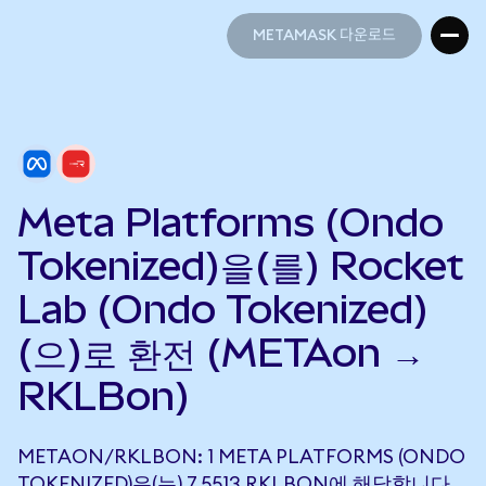
METAMASK 다운로드
METAMASK 다운로드
Meta Platforms (Ondo
Tokenized)을(를) Rocket
Lab (Ondo Tokenized)
(으)로 환전 (METAon →
RKLBon)
METAON/RKLBON: 1 META PLATFORMS (ONDO
TOKENIZED)은(는) 7.5513 RKLBON에 해당합니다