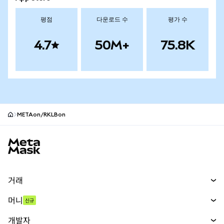
평점
다운로드 수
평가 수
4.7
50M+
75.8K
METAon/RKLBon
MetaMask 사이트 바닥글
거래
스왑
머니
신규
예측 시장
신규
매수
개발자