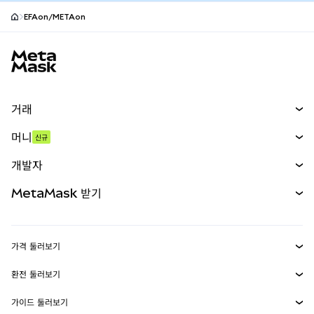
EFAon/METAon
MetaMask 사이트 바닥글
거래
스왑
머니
신규
예측 시장
신규
매수
개발자
무기한 선물
신규
카드
문서 보기
MetaMask 받기
실물자산
mUSD
신규
대시보드
Transaction Shield
수익 창출
Smart Accounts Kit
에이전트 지갑
신규
가격 둘러보기
임베디드 지갑
Snaps
비트코인 가격
환전 둘러보기
MetaMask Connect
이더리움 가격
보상
신규
BTC를 USD로 환전
솔라나 가격
가이드 둘러보기
Snaps
보안
ETH를 USD로 환전