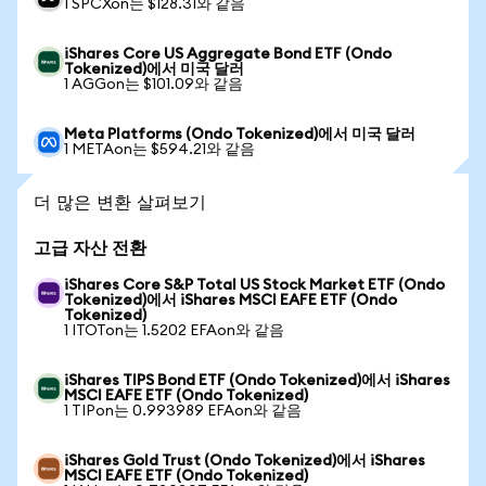
1 SPCXon는 $128.31와 같음
iShares Core US Aggregate Bond ETF (Ondo
Tokenized)에서 미국 달러
1 AGGon는 $101.09와 같음
Meta Platforms (Ondo Tokenized)에서 미국 달러
1 METAon는 $594.21와 같음
더 많은 변환 살펴보기
고급 자산 전환
iShares Core S&P Total US Stock Market ETF (Ondo
Tokenized)에서 iShares MSCI EAFE ETF (Ondo
Tokenized)
1 ITOTon는 1.5202 EFAon와 같음
iShares TIPS Bond ETF (Ondo Tokenized)에서 iShares
MSCI EAFE ETF (Ondo Tokenized)
1 TIPon는 0.993989 EFAon와 같음
iShares Gold Trust (Ondo Tokenized)에서 iShares
MSCI EAFE ETF (Ondo Tokenized)