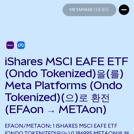
METAMASK 다운로드
METAMASK 다운로드
iShares MSCI EAFE ETF
(Ondo Tokenized)을(를)
Meta Platforms (Ondo
Tokenized)(으)로 환전
(EFAon → METAon)
EFAON/METAON: 1 ISHARES MSCI EAFE ETF
(ONDO TOKENIZED)은(는) 0.186995 METAON에 해