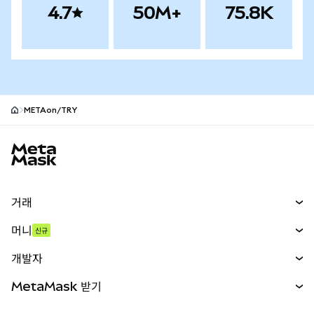
4.7
50M+
75.8K
METAon/TRY
MetaMask 사이트 바닥글
거래
스왑
머니
신규
예측 시장
신규
매수
개발자
무기한 선물
신규
카드
문서 보기
MetaMask 받기
실물자산
mUSD
신규
대시보드
Transaction Shield