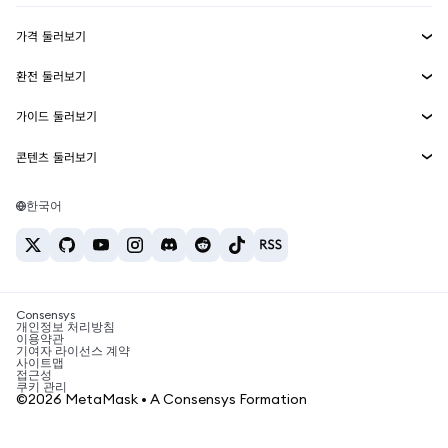
수익 창출
Smart Accounts Kit
에이전트 지갑
신규
가격 둘러보기
임베디드 지갑
Snaps
비트코인 가격
환전 둘러보기
MetaMask Connect
이더리움 가격
보상
신규
BTC를 USD로 환전
솔라나 가격
가이드 둘러보기
Snaps
보안
ETH를 USD로 환전
BTC 매수
시바이누 가격
USDT를 INR로 환전
콘텐츠 둘러보기
웹3 서비스
고객 지원
ETH 매수
페페 가격
비트코인 지갑
BTC를 USDT로 환전
SOL 매수
채용
테더 가격
솔라나 지갑
한국어
BTC를 INR로 환전
PEPE 매수
연락처
USDC 가격
최고의 암호화폐 카드
ETH를 USDT로 환전
USDT 매수
체인링크 가격
최고의 모바일 암호화폐 지갑
USDT를 PHP로 환전
USDC 매수
Polymarket이란?
BTC를 EUR로 환전
SHIB 매수
Consensys
암호화폐 세금 뉴스
개인정보 처리방침
이용약관
BNB 매수
기여자 라이선스 계약
암호화폐 매수 방법
사이트맵
접근성
비트코인 매도 방법
쿠키 관리
©2026 MetaMask • A Consensys Formation