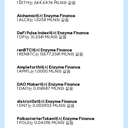
1 SETH는 264.5476 MLN와 같음
Alchemix에서 Enzyme Finance
1 ALCX는 1.5238 MLN와 같음
DeFi Pulse Index에서 Enzyme Finance
1 DPI는 31.2381 MLN와 같음
renBTC에서 Enzyme Finance
1 RENBTC는 13577.2381 MLN와 같음
Ampleforth에서 Enzyme Finance
1 AMPL는 1.0000 MLN와 같음
DAO Maker에서 Enzyme Finance
1 DAO는 0.016587 MLN와 같음
district0x에서 Enzyme Finance
1 DNT는 0.003933 MLN와 같음
PolkastarterToken에서 Enzyme Finance
1 POLS는 0.043115 MLN와 같음