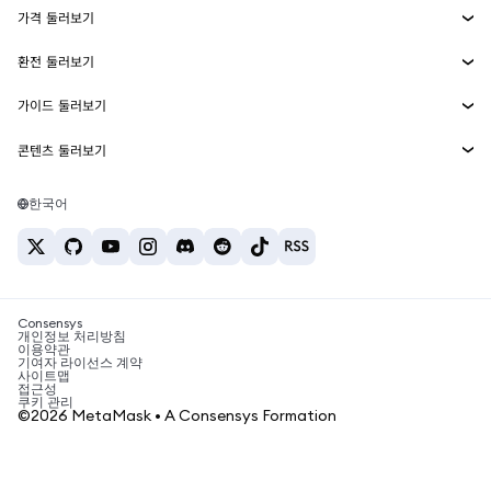
가격 둘러보기
임베디드 지갑
Snaps
비트코인 가격
환전 둘러보기
MetaMask Connect
이더리움 가격
보상
신규
BTC를 USD로 환전
솔라나 가격
가이드 둘러보기
Snaps
보안
ETH를 USD로 환전
BTC 매수
시바이누 가격
USDT를 INR로 환전
콘텐츠 둘러보기
웹3 서비스
고객 지원
ETH 매수
페페 가격
비트코인 지갑
BTC를 USDT로 환전
SOL 매수
채용
테더 가격
솔라나 지갑
한국어
BTC를 INR로 환전
PEPE 매수
연락처
USDC 가격
최고의 암호화폐 카드
ETH를 USDT로 환전
USDT 매수
체인링크 가격
최고의 모바일 암호화폐 지갑
USDT를 PHP로 환전
USDC 매수
Polymarket이란?
BTC를 EUR로 환전
SHIB 매수
Consensys
암호화폐 세금 뉴스
개인정보 처리방침
이용약관
BNB 매수
기여자 라이선스 계약
암호화폐 매수 방법
사이트맵
접근성
비트코인 매도 방법
쿠키 관리
©2026 MetaMask • A Consensys Formation