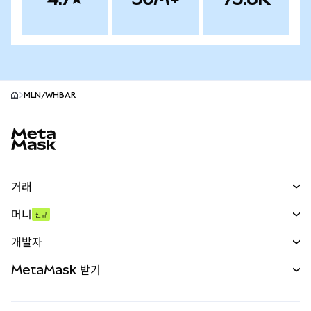
MLN/WHBAR
MetaMask 사이트 바닥글
거래
스왑
머니
신규
예측 시장
신규
매수
개발자
무기한 선물
신규
카드
문서 보기
MetaMask 받기
실물자산
mUSD
신규
대시보드
Transaction Shield
수익 창출
Smart Accounts Kit
에이전트 지갑
신규