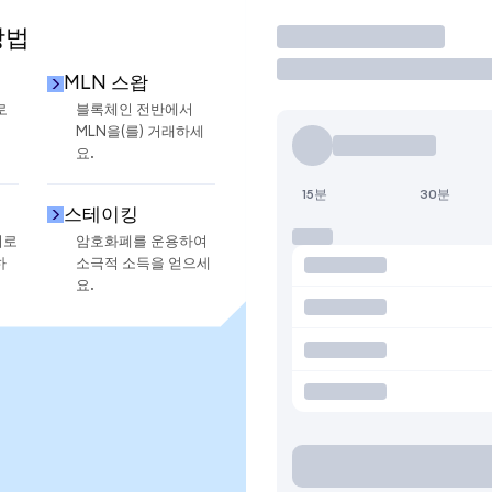
방법
거래
MLN 스왑
로
블록체인 전반에서
MLN을(를) 거래하세
요.
15분
30분
스테이킹
지로
암호화폐를 운용하여
하
소극적 소득을 얻으세
요.