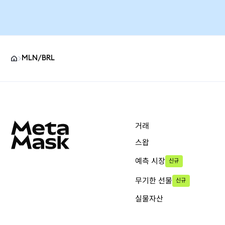
MLN/BRL
MetaMask 사이트 바닥글
거래
스왑
예측 시장
신규
무기한 선물
신규
실물자산