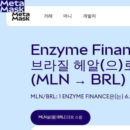
거래
머니
개발자
Enzyme Fina
브라질 헤알(으)
(MLN → BRL)
MLN/BRL: 1 ENZYME FINANCE은(는)
MLN을(를) BRL(으)로 스왑