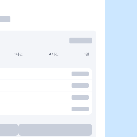
1시간
4시간
1일