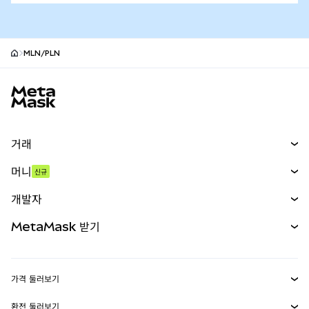
MLN/PLN
MetaMask 사이트 바닥글
거래
스왑
머니
신규
예측 시장
신규
매수
개발자
무기한 선물
신규
카드
문서 보기
MetaMask 받기
실물자산
mUSD
신규
대시보드
Transaction Shield
수익 창출
Smart Accounts Kit
에이전트 지갑
신규
가격 둘러보기
임베디드 지갑
Snaps
비트코인 가격
환전 둘러보기