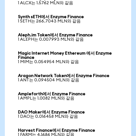
1 ALCX는 1.5762 MLN와 같음
Synth sETH에서 Enzyme Finance
1 SETH는 266.7043 MLN와 같음
Aleph.im Token에서 Enzyme Finance
1 ALEPH는 0.007993 MLN와 같음
Magic Internet Money Ethereum 에서 Enzyme
Finance
1 MIM는 0.054954 MLN와 같음
Aragon Network Token에서 Enzyme Finance
1 ANT는 0.094504 MLN와 같음
Ampleforth에서 Enzyme Finance
1 AMPL는 1.0082 MLN와 같음
DAO Maker에서 Enzyme Finance
1 DAO는 0.016458 MLN와 같음
Harvest Finance에서 Enzyme Finance
1 FARM는 4.1686 MLN와 같음