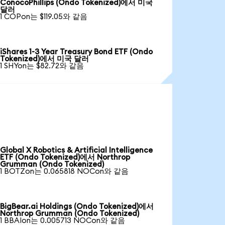
ConocoPhillips (Ondo Tokenized)에서 미국
달러
1 COPon는 $119.05와 같음
iShares 1-3 Year Treasury Bond ETF (Ondo
Tokenized)에서 미국 달러
1 SHYon는 $82.72와 같음
Global X Robotics & Artificial Intelligence
ETF (Ondo Tokenized)에서 Northrop
Grumman (Ondo Tokenized)
1 BOTZon는 0.065818 NOCon와 같음
BigBear.ai Holdings (Ondo Tokenized)에서
Northrop Grumman (Ondo Tokenized)
1 BBAIon는 0.005713 NOCon와 같음