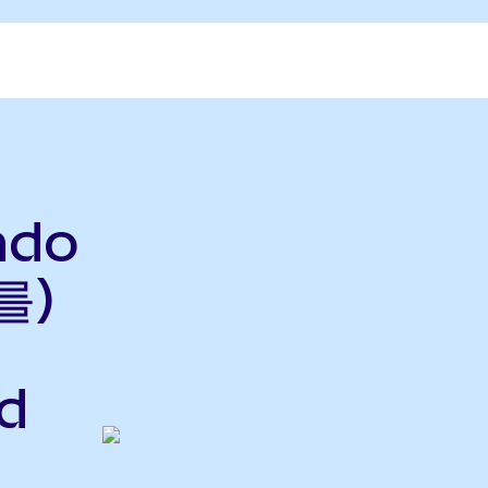
ndo
를)
d