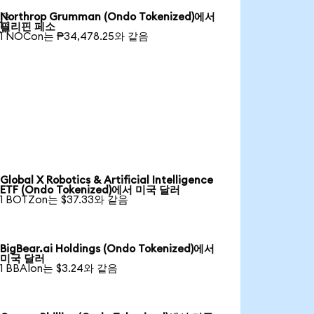
Northrop Grumman (Ondo Tokenized)에서

필리핀 페소
1 NOCon는 ₱34,478.25와 같음
Global X Robotics & Artificial Intelligence
ETF (Ondo Tokenized)에서 미국 달러
1 BOTZon는 $37.33와 같음
BigBear.ai Holdings (Ondo Tokenized)에서
미국 달러
1 BBAIon는 $3.24와 같음