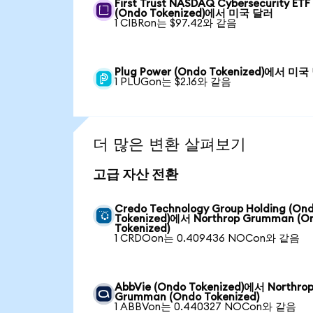
First Trust NASDAQ Cybersecurity ETF
(Ondo Tokenized)에서 미국 달러
1 CIBRon는 $97.42와 같음
Plug Power (Ondo Tokenized)에서 미
1 PLUGon는 $2.16와 같음
더 많은 변환 살펴보기
고급 자산 전환
Credo Technology Group Holding (On
Tokenized)에서 Northrop Grumman (O
Tokenized)
1 CRDOon는 0.409436 NOCon와 같음
AbbVie (Ondo Tokenized)에서 Northro
Grumman (Ondo Tokenized)
1 ABBVon는 0.440327 NOCon와 같음