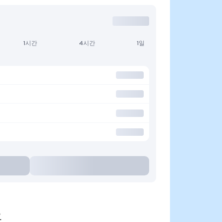
1시간
4시간
1일
요