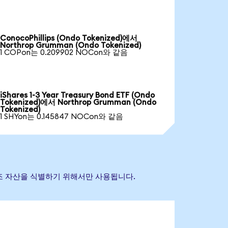
ConocoPhillips (Ondo Tokenized)에서
Northrop Grumman (Ondo Tokenized)
1 COPon는 0.209902 NOCon와 같음
iShares 1-3 Year Treasury Bond ETF (Ondo
Tokenized)에서 Northrop Grumman (Ondo
Tokenized)
1 SHYon는 0.145847 NOCon와 같음
 참조 자산을 식별하기 위해서만 사용됩니다.