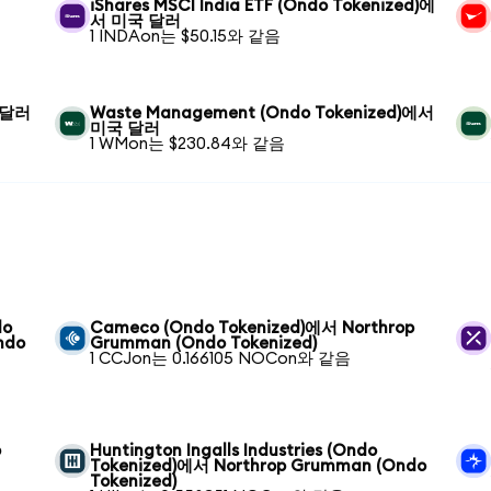
iShares MSCI India ETF (Ondo Tokenized)에
서 미국 달러
1 INDAon는 $50.15와 같음
국 달러
Waste Management (Ondo Tokenized)에서
미국 달러
1 WMon는 $230.84와 같음
do
Cameco (Ondo Tokenized)에서 Northrop
ndo
Grumman (Ondo Tokenized)
1 CCJon는 0.166105 NOCon와 같음
p
Huntington Ingalls Industries (Ondo
Tokenized)에서 Northrop Grumman (Ondo
Tokenized)