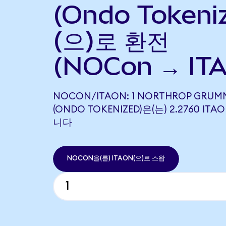
(Ondo Tokeni
(으)로 환전
(NOCon → ITA
NOCON/ITAON: 1 NORTHROP GRU
(ONDO TOKENIZED)은(는) 2.2760 I
니다
NOCON을(를) ITAON(으)로 스왑