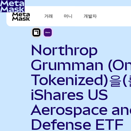
거래
머니
개발자
Northrop
Grumman (O
Tokenized)을(
iShares US
Aerospace an
Defense ETF