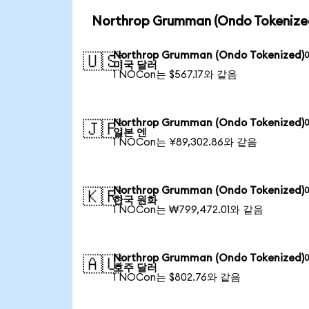
Northrop Grumman (Ondo Token
Northrop Grumman (Ondo Tokenized
🇺🇸
미국 달러
1 NOCon는 $567.17와 같음
Northrop Grumman (Ondo Tokenized
🇯🇵
일본 엔
1 NOCon는 ¥89,302.86와 같음
Northrop Grumman (Ondo Tokenized
🇰🇷
한국 원화
1 NOCon는 ₩799,472.01와 같음
Northrop Grumman (Ondo Tokenized
🇦🇺
호주 달러
1 NOCon는 $802.76와 같음