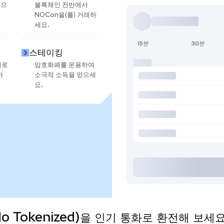
금으
블록체인 전반에서
NOCon을(를) 거래하
세요.
15분
30분
스테이킹
지로
암호화폐를 운용하여
하
소극적 소득을 얻으세
요.
do Tokenized)을 인기 통화로 환전해 보세