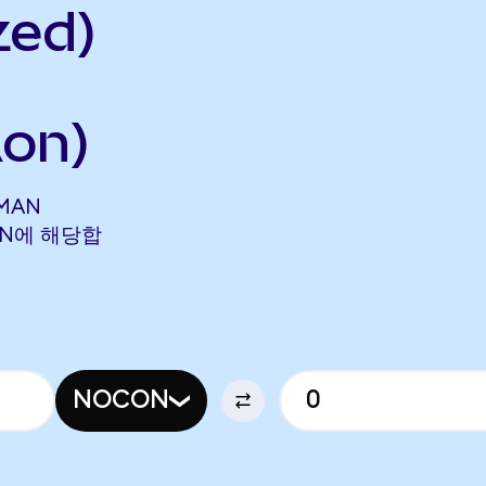
zed)
on)
MMAN
TAON에 해당합
NOCON