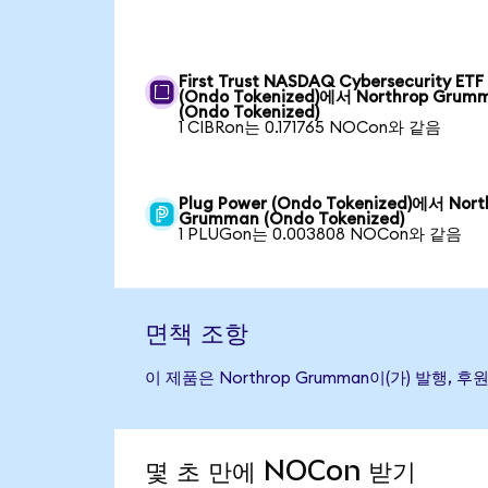
First Trust NASDAQ Cybersecurity ETF
(Ondo Tokenized)에서 Northrop Grum
(Ondo Tokenized)
1 CIBRon는 0.171765 NOCon와 같음
Plug Power (Ondo Tokenized)에서 Nort
Grumman (Ondo Tokenized)
1 PLUGon는 0.003808 NOCon와 같음
면책 조항
이 제품은 Northrop Grumman이(가) 발
몇 초 만에 NOCon 받기