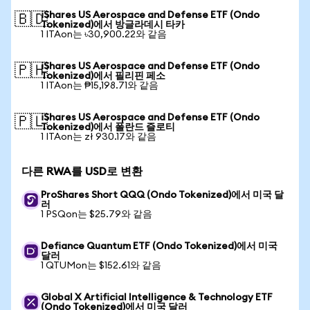
iShares US Aerospace and Defense ETF (Ondo
🇧🇩
Tokenized)에서 방글라데시 타카
1 ITAon는 ৳30,900.22와 같음
iShares US Aerospace and Defense ETF (Ondo
🇵🇭
Tokenized)에서 필리핀 페소
1 ITAon는 ₱15,198.71와 같음
iShares US Aerospace and Defense ETF (Ondo
🇵🇱
Tokenized)에서 폴란드 즐로티
1 ITAon는 zł 930.17와 같음
다른 RWA를 USD로 변환
ProShares Short QQQ (Ondo Tokenized)에서 미국 달
러
1 PSQon는 $25.79와 같음
Defiance Quantum ETF (Ondo Tokenized)에서 미국
달러
1 QTUMon는 $152.61와 같음
Global X Artificial Intelligence & Technology ETF
(Ondo Tokenized)에서 미국 달러