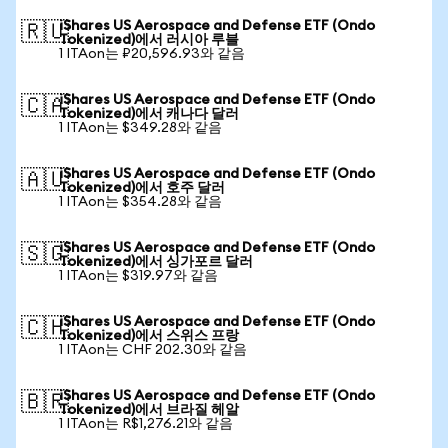
iShares US Aerospace and Defense ETF (Ondo
🇷🇺
Tokenized)에서 러시아 루블
1 ITAon는 ₽20,596.93와 같음
iShares US Aerospace and Defense ETF (Ondo
🇨🇦
Tokenized)에서 캐나다 달러
1 ITAon는 $349.28와 같음
iShares US Aerospace and Defense ETF (Ondo
🇦🇺
Tokenized)에서 호주 달러
1 ITAon는 $354.28와 같음
iShares US Aerospace and Defense ETF (Ondo
🇸🇬
Tokenized)에서 싱가포르 달러
1 ITAon는 $319.97와 같음
iShares US Aerospace and Defense ETF (Ondo
🇨🇭
Tokenized)에서 스위스 프랑
1 ITAon는 CHF 202.30와 같음
iShares US Aerospace and Defense ETF (Ondo
🇧🇷
Tokenized)에서 브라질 헤알
1 ITAon는 R$1,276.21와 같음