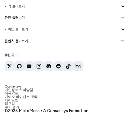
에이전트 지갑
신규
가격 둘러보기
임베디드 지갑
Snaps
비트코인 가격
환전 둘러보기
MetaMask Connect
이더리움 가격
보상
신규
BTC를 USD로 환전
솔라나 가격
가이드 둘러보기
Snaps
보안
ETH를 USD로 환전
BTC 매수
시바이누 가격
USDT를 INR로 환전
콘텐츠 둘러보기
웹3 서비스
고객 지원
ETH 매수
페페 가격
비트코인 지갑
BTC를 USDT로 환전
SOL 매수
채용
테더 가격
솔라나 지갑
한국어
BTC를 INR로 환전
PEPE 매수
연락처
USDC 가격
최고의 암호화폐 카드
ETH를 USDT로 환전
USDT 매수
체인링크 가격
최고의 모바일 암호화폐 지갑
USDT를 PHP로 환전
USDC 매수
Polymarket이란?
BTC를 EUR로 환전
SHIB 매수
Consensys
암호화폐 세금 뉴스
개인정보 처리방침
이용약관
BNB 매수
기여자 라이선스 계약
암호화폐 매수 방법
사이트맵
접근성
비트코인 매도 방법
쿠키 관리
©2026 MetaMask • A Consensys Formation