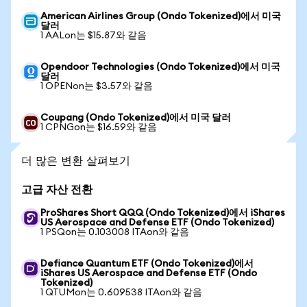
American Airlines Group (Ondo Tokenized)에서 미국
달러
1 AALon는 $15.87와 같음
Opendoor Technologies (Ondo Tokenized)에서 미국
달러
1 OPENon는 $3.57와 같음
Coupang (Ondo Tokenized)에서 미국 달러
1 CPNGon는 $16.59와 같음
더 많은 변환 살펴보기
고급 자산 전환
ProShares Short QQQ (Ondo Tokenized)에서 iShares
US Aerospace and Defense ETF (Ondo Tokenized)
1 PSQon는 0.103008 ITAon와 같음
Defiance Quantum ETF (Ondo Tokenized)에서
iShares US Aerospace and Defense ETF (Ondo
Tokenized)
1 QTUMon는 0.609538 ITAon와 같음