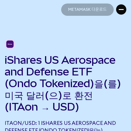
METAMASK 다운로드
METAMASK 다운로드
iShares US Aerospace
and Defense ETF
(Ondo Tokenized)을(를)
미국 달러(으)로 환전
(ITAon → USD)
ITAON/USD: 1 ISHARES US AEROSPACE AND
DEFENSE ETF (ONDO TOKENIZED)은(는)