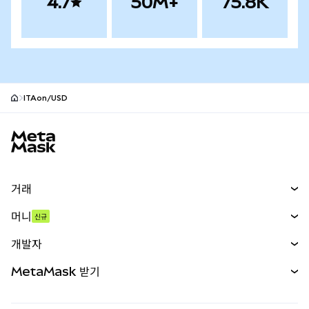
4.7
50M+
75.8K
ITAon/USD
MetaMask 사이트 바닥글
거래
스왑
머니
신규
예측 시장
신규
매수
개발자
무기한 선물
신규
카드
문서 보기
MetaMask 받기
실물자산
mUSD
신규
대시보드
Transaction Shield
수익 창출
Smart Accounts Kit