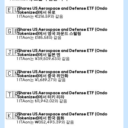
iShares US Aerospace and Defense ETF (Ondo
🇪🇺
Tokenized)에서 유로
1 ITAon는 €216.59와 같음
iShares US Aerospace and Defense ETF (Ondo
🇬🇧
Tokenized)에서 영국 파운드 스털링
1 ITAon는 £185.58와 같음
iShares US Aerospace and Defense ETF (Ondo
🇯🇵
Tokenized)에서 일본 엔
1 ITAon는 ¥39,509.63와 같음
iShares US Aerospace and Defense ETF (Ondo
🇨🇳
Tokenized)에서 중국 위안화
1 ITAon는 ¥1,689.27와 같음
iShares US Aerospace and Defense ETF (Ondo
🇹🇷
Tokenized)에서 터키 리라
1 ITAon는 ₺11,942.02와 같음
iShares US Aerospace and Defense ETF (Ondo
🇰🇷
Tokenized)에서 한국 원화
1 ITAon는 ₩352,493.39와 같음